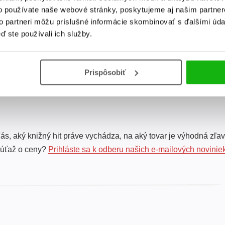
divov prírody
divov sveta
o používate naše webové stránky, poskytujeme aj našim partner
Roberto Morgese
Roberto Morgese
to partneri môžu príslušné informácie skombinovať s ďalšími údaj
ď ste používali ich služby.
Celkom kníh:
4
Prispôsobiť
ás, aký knižný hit práve vychádza, na aký tovar je výhodná zľav
súťaž o ceny?
Prihláste sa k odberu našich e-mailových novinie