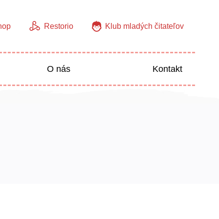
hop
Restorio
Klub mladých čitateľov
O nás
Kontakt
Jazyky
Predškoláci