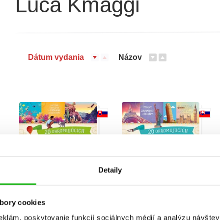
Luca Kmaggi
Dátum vydania
Názov
Detaily
bory cookies
Neuveriteľné cesty:
Neuveriteľné cesty:
20 ohromujúcich
20 ohromujúcich
eklám, poskytovanie funkcií sociálnych médií a analýzu návšte