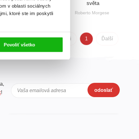
přírody
světa
om v oblasti sociálnych
Roberto Morgese
Roberto Morgese
mi, ktoré ste im poskytli
Predchádzajúci
1
Ďalší
Povoliť všetko
a,
odoslať
Vaša emailová adresa
k
!