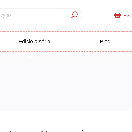
 výraz
E-s
Edicie a série
Blog
pre deti
Doplnkový sortiment
Populárno - náučné pre deti
 a pedagogika
Všetky kategórie