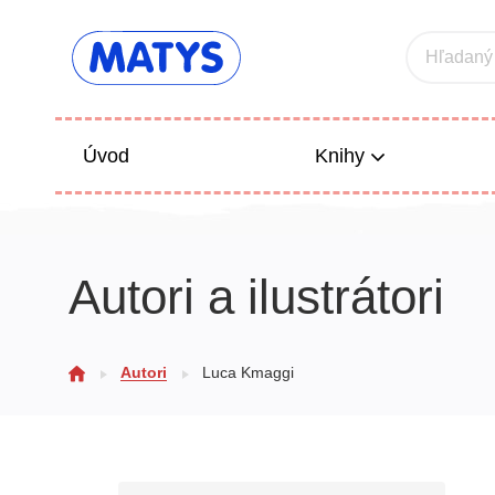
Hľadaný
Úvod
Knihy
Beletria 
Autori a ilustrátori
Poézia
Výchova
Autori
Luca Kmaggi