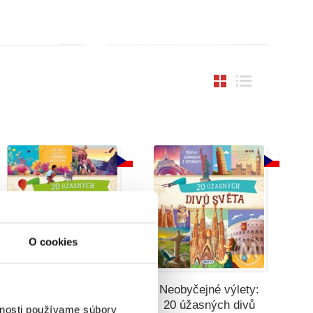
O cookies
Neobyčejné výlety:
Neobyčejné výlety:
20 úžasných divů
20 úžasných divů
vnosti používame súbory