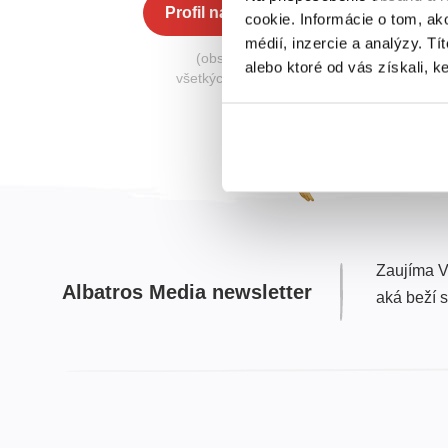
Profil na Albatros Media
cookie. Informácie o tom, ak
médií, inzercie a analýzy. Tí
(obsahuje knihy zo
alebo ktoré od vás získali, ke
všetkých nakladateľstiev)
Zaujíma V
Albatros Media newsletter
aká beží 