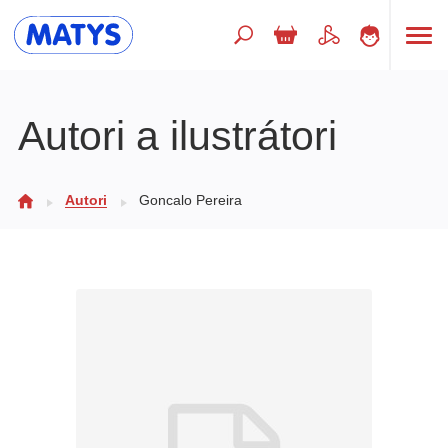
Hľadaný výraz
Autori a ilustrátori
Beletria pre deti
Autori
Goncalo Pereira
Doplnkový sortiment
Jazyky
Poézia
Populárno - náučné pre deti
Predškoláci
Výchova a pedagogika