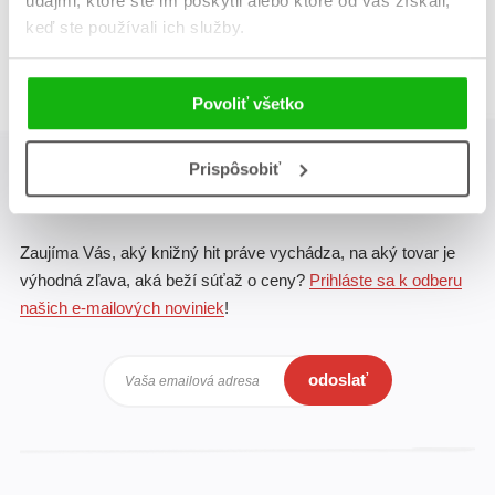
údajmi, ktoré ste im poskytli alebo ktoré od vás získali,
Celkom kníh:
1
keď ste používali ich služby.
1
Povoliť všetko
Prispôsobiť
Albatros Media newsletter
Zaujíma Vás, aký knižný hit práve vychádza, na aký tovar je
výhodná zľava, aká beží súťaž o ceny?
Prihláste sa k odberu
našich e-mailových noviniek
!
odoslať
Vaša emailová adresa