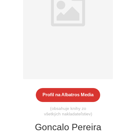
Všetky kategórie
Profil na Albatros Media
(obsahuje knihy zo
všetkých nakladateľstiev)
Goncalo Pereira