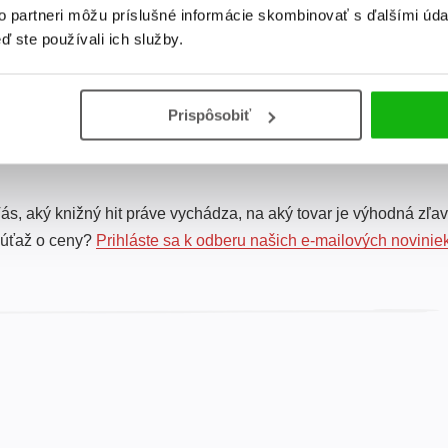
to partneri môžu príslušné informácie skombinovať s ďalšími údaj
ď ste používali ich služby.
Celkom kníh:
2
Prispôsobiť
ás, aký knižný hit práve vychádza, na aký tovar je výhodná zľav
súťaž o ceny?
Prihláste sa k odberu našich e-mailových novinie