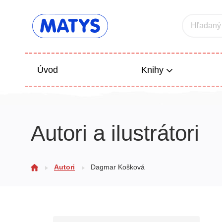
Hľadaný
Úvod
Knihy
Beletria 
Autori a ilustrátori
Poézia
Výchova
Autori
Dagmar Košková