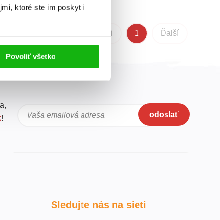
mi, ktoré ste im poskytli
Predchádzajúci
1
Ďalší
Povoliť všetko
a,
odoslať
Vaša emailová adresa
k
!
Sledujte nás na sieti