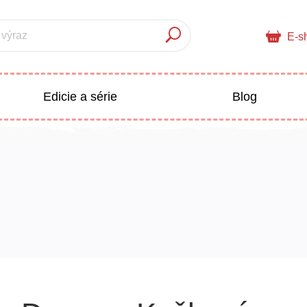
 výraz
E-s
Edicie a série
Blog
pre deti
Doplnkový sortiment
Populárno - náučné pre deti
 a pedagogika
Všetky kategórie