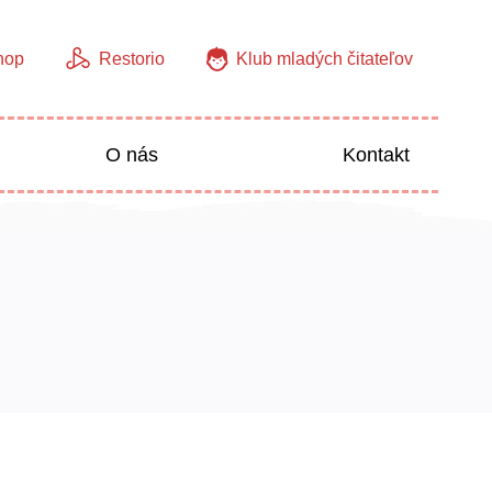
hop
Restorio
Klub mladých čitateľov
O nás
Kontakt
Jazyky
Predškoláci