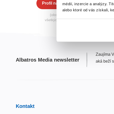
Profil na Albatros Media
médií, inzercie a analýzy. Tí
alebo ktoré od vás získali, ke
(obsahuje knihy zo
všetkých nakladateľstiev)
Zaujíma V
Albatros Media newsletter
aká beží 
Kontakt