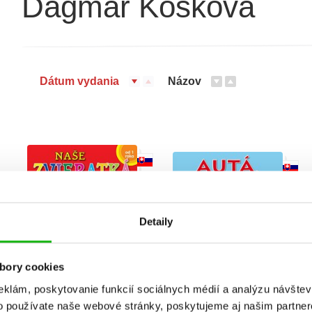
Dagmar Košková
Dátum vydania
Názov
Detaily
bory cookies
Naše zvieratká
Autá, vlaky, lietadlá,
eklám, poskytovanie funkcií sociálnych médií a analýzu návšte
lode
o používate naše webové stránky, poskytujeme aj našim partner