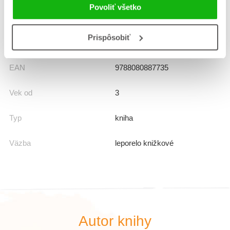
Povoliť všetko
Rady
Knižka s okienkami
Prispôsobiť
Prekladateľ
Erika Meszarošová
EAN
9788080887735
Vek od
3
Typ
kniha
Väzba
leporelo knižkové
Autor knihy