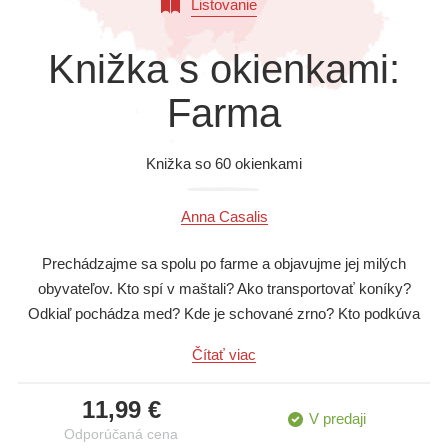
Listovanie
Všetky kategórie
Knižka s okienkami:
Farma
Knižka so 60 okienkami
Anna Casalis
Prechádzajme sa spolu po farme a objavujme jej milých
obyvateľov. Kto spí v maštali? Ako transportovať koníky?
Odkiaľ pochádza med? Kde je schované zrno? Kto podkúva
koníky? Ako sa robí maslo? Pootvárajte 60 okienok a objavujte
Čítať viac
svet milých obyvateľov farmy: Tých, ktorí doja kravičky, vozia
sa na žriebätkách, sejú pšenicu, a tých, ktorí zbierajú ovocie.
11,99 €
Všetci usilovne pracujú, pričom zažívajú rôzne vtipné príhody.
V predaji
Odporúčaná cena
Otvorte okienka, aby ste sa zabavili a niečo naučili o farme!