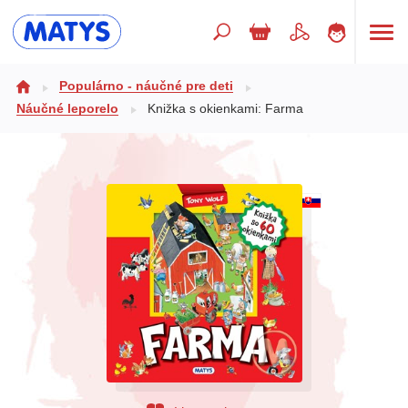
Hľadaný výraz
Populárno - náučné pre deti
Náučné leporelo
Knižka s okienkami: Farma
Beletria pre deti
Doplnkový sortiment
Jazyky
Poézia
Populárno - náučné pre deti
Predškoláci
Výchova a pedagogika