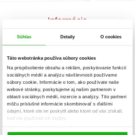
Informácie
Súhlas
Detaily
O cookies
Žáner
náučné leporelo
Počet strán
12
Táto webstránka používa súbory cookies
Na prispôsobenie obsahu a reklám, poskytovanie funkcií
Dátum vydania
1.10.2023
sociálnych médií a analýzu návštevnosti používame
súbory cookie. Informácie o tom, ako používate naše
Formát
250x250 mm
webové stránky, poskytujeme aj našim partnerom v
oblasti sociálnych médií, inzercie a analýzy. Títo partneri
Hmotnosť
0,65 kg
môžu príslušné informácie skombinovať s ďalšími
údajmi, ktoré ste im poskytli alebo ktoré od vás získali,
Jazyk
slovenčina
keď ste používali ich služby.
Ilustrátor
Tony Wolf