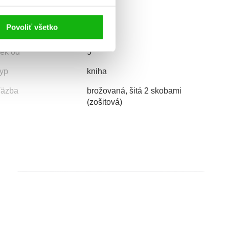
Povoliť všetko
ek od
5
yp
kniha
äzba
brožovaná, šitá 2 skobami
(zošitová)