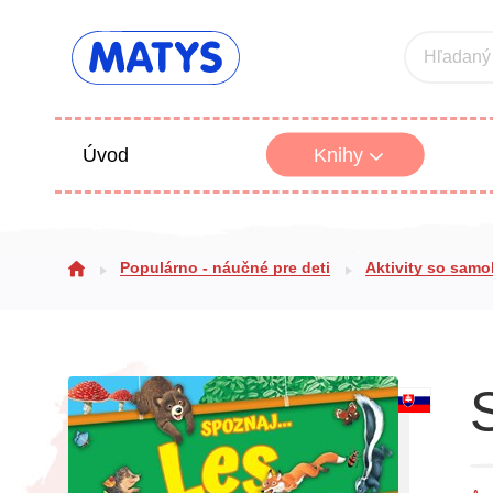
Hľadaný
Úvod
Knihy
Beletria 
Populárno - náučné pre deti
Aktivity so sam
Poézia
Výchova