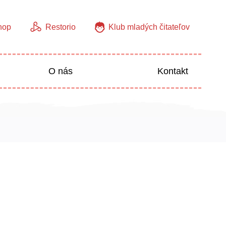
hop
Restorio
Klub mladých čitateľov
O nás
Kontakt
Jazyky
Predškoláci