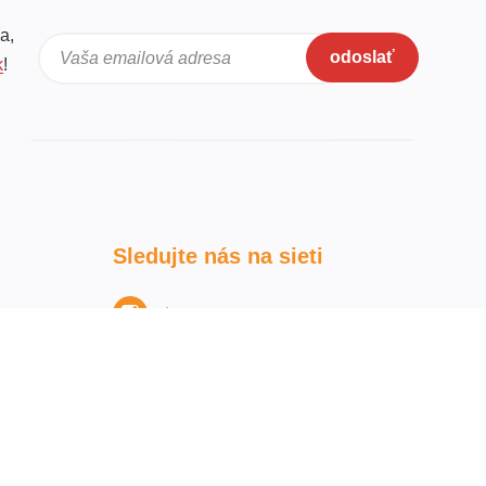
a,
odoslať
Vaša emailová adresa
k
!
Sledujte nás na sieti
Instagram
Facebook
Youtube