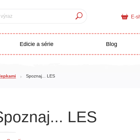
 výraz
E-s
Edicie a série
Blog
pre deti
Doplnkový sortiment
olepkami
Spoznaj... LES
Populárno - náučné pre deti
 a pedagogika
Spoznaj... LES
Všetky kategórie