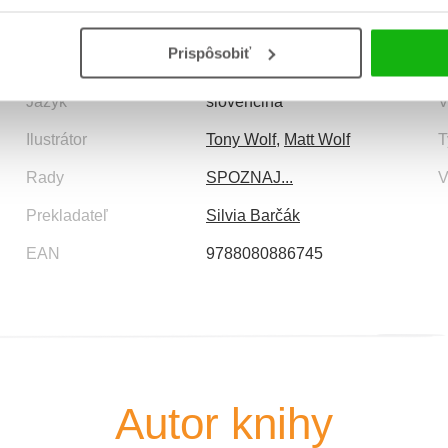
Informácie
Prispôsobiť
Jazyk
slovenčina
V
Ilustrátor
Tony Wolf
,
Matt Wolf
T
Rady
SPOZNAJ...
V
Prekladateľ
Silvia Barčák
EAN
9788080886745
Autor knihy