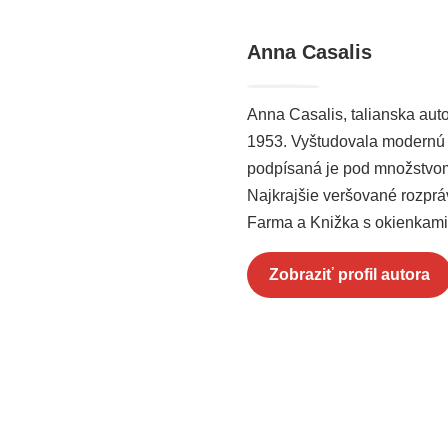
Anna Casalis
Anna Casalis, talianska auto
1953. Vyštudovala modernú l
podpísaná je pod množstvom t
Najkrajšie veršované rozprá
Farma a Knižka s okienkami
Zobraziť profil autora