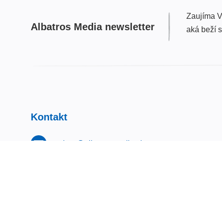
Zaujíma V
Albatros Media newsletter
aká beží 
Kontakt
eshop@albatrosmedia.sk
+421 940 648 633
Albatros Media Slovakia s.r.o.
Mickiewiczova 9
811 07 Bratislava