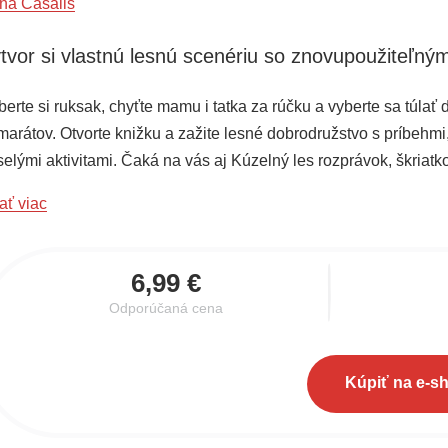
na Casalis
tvor si vlastnú lesnú scenériu so znovupoužiteľný
berte si ruksak, chyťte mamu i tatka za rúčku a vyberte sa túla
marátov. Otvorte knižku a zažite lesné dobrodružstvo s príbehm
selými aktivitami. Čaká na vás aj Kúzelný les rozprávok, škriatk
letujú zo stromu na strom a poprašujú les svojím čarovným prá
ať viac
adké sny!
6,99 €
Odporúčaná cena
Kúpiť na e-s