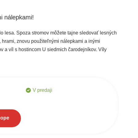
mi nálepkami!
ť do lesa. Spoza stromov môžete tajne sledovať lesných
i, hrami, znovu použiteľnými nálepkami a inými
ov a víl s hostincom U siedmich čarodejníkov. Víly
škom, ktorý jeho obyvateľom prináša pokojný spánok a
V predaji
hope