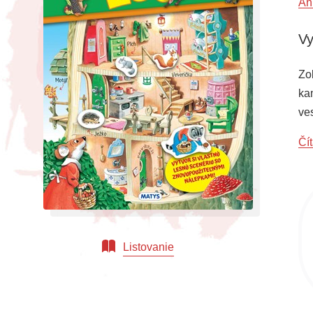
An
Vy
Zo
ka
ve
po
Čít
sl
Listovanie