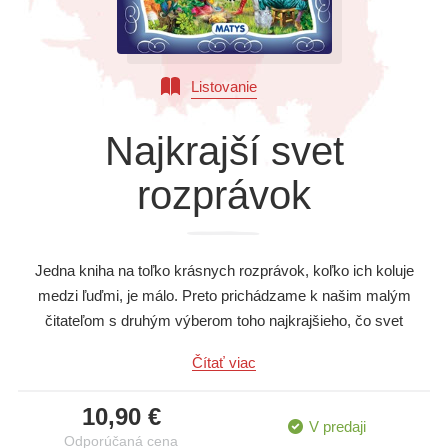
Všetky kategórie
Listovanie
Najkrajší svet
rozprávok
Jedna kniha na toľko krásnych rozprávok, koľko ich koluje
medzi ľuďmi, je málo. Preto prichádzame k našim malým
čitateľom s druhým výberom toho najkrajšieho, čo svet
rozprávok ponúka. Opäť bude víťaziť dobro nad zlom,
Čítať viac
spravodlivosť nad krivdou, láska nad nenávisťou, múdrosť nad
hlúposťou. A opäť prežijú deti, ich rodičia či starí rodičia
10,90 €
nezabudnuteľné chvíle pri spoločnom čítaní, ktoré nikdy
V predaji
Odporúčaná cena
nestratí svoje čaro.