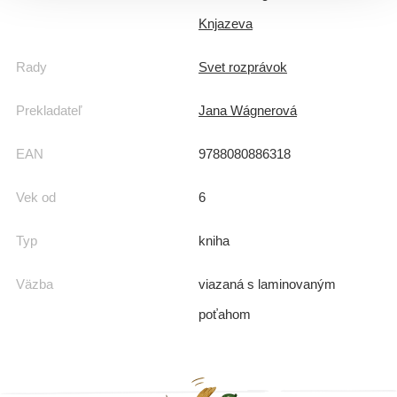
Knjazeva
Rady
Svet rozprávok
Prekladateľ
Jana Wágnerová
EAN
9788080886318
Vek od
6
Typ
kniha
Väzba
viazaná s laminovaným
poťahom