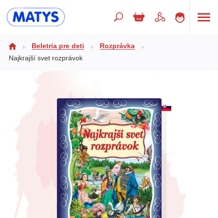
Hľadaný výraz
Beletria pre deti
Rozprávka
Najkrajší svet rozprávok
Beletria pre deti
Doplnkový sortiment
Jazyky
Poézia
Populárno - náučné pre deti
Predškoláci
Výchova a pedagogika