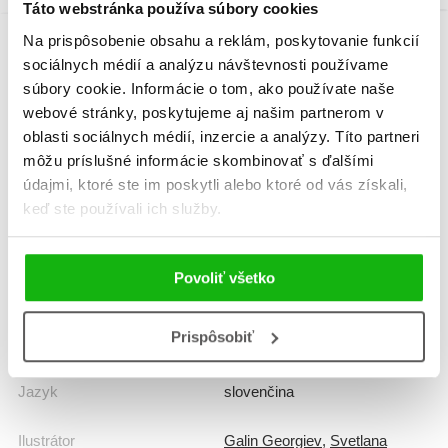
Táto webstránka používa súbory cookies
Na prispôsobenie obsahu a reklám, poskytovanie funkcií
sociálnych médií a analýzu návštevnosti používame
Informácie
súbory cookie. Informácie o tom, ako používate naše
webové stránky, poskytujeme aj našim partnerom v
oblasti sociálnych médií, inzercie a analýzy. Títo partneri
Žáner
rozprávka
môžu príslušné informácie skombinovať s ďalšími
údajmi, ktoré ste im poskytli alebo ktoré od vás získali,
Počet strán
144
keď ste používali ich služby.
Dátum vydania
1.2.2020
Povoliť všetko
Formát
215x295 mm
Prispôsobiť
Hmotnosť
0,88 kg
Jazyk
slovenčina
Ilustrátor
Galin Georgiev
,
Svetlana