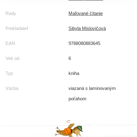
Rady
Maľované čítanie
Prekladateľ
Sibyla Mislovičová
EAN
9788080883645
Vek od
6
Typ
kniha
Väzba
viazaná s laminovaným
poťahom