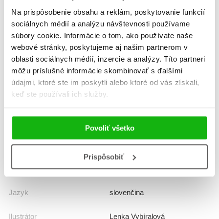
Na prispôsobenie obsahu a reklám, poskytovanie funkcií
Informácie
sociálnych médií a analýzu návštevnosti používame
súbory cookie. Informácie o tom, ako používate naše
webové stránky, poskytujeme aj našim partnerom v
Žáner
náučná beletria
oblasti sociálnych médií, inzercie a analýzy. Títo partneri
môžu príslušné informácie skombinovať s ďalšími
výtvarné aktivity
údajmi, ktoré ste im poskytli alebo ktoré od vás získali,
keď ste používali ich služby.
Počet strán
64
Dátum vydania
1.9.2013
Povoliť všetko
Formát
165x235 mm
Prispôsobiť
Hmotnosť
0,32 kg
Jazyk
slovenčina
Ilustrátor
Lenka Vybíralová