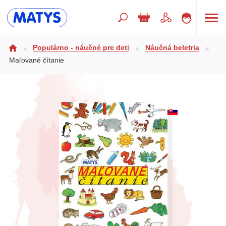
Hľadaný výraz
Populárno - náučné pre deti
Náučná beletria
Maľované čítanie
Beletria pre deti
Doplnkový sortiment
Jazyky
Poézia
Populárno - náučné pre deti
Predškoláci
Výchova a pedagogika