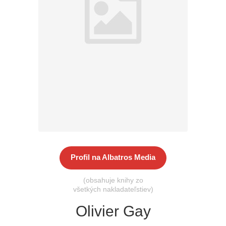
Všetky kategórie
Profil na Albatros Media
(obsahuje knihy zo
všetkých nakladateľstiev)
Olivier Gay