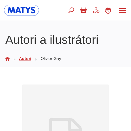
Hľadaný výraz
Autori a ilustrátori
Beletria pre deti
Autori
Olivier Gay
Doplnkový sortiment
Jazyky
Poézia
Populárno - náučné pre deti
Predškoláci
Výchova a pedagogika