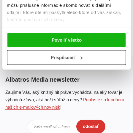
Olivier Gay
Olivier Gay
môžu príslušné informácie skombinovať s ďalšími
údajmi, ktoré ste im poskytli alebo ktoré od vás získali,
keď ste používali ich služby.
Celkom kníh:
2
1
Povoliť všetko
Prispôsobiť
Albatros Media newsletter
Zaujíma Vás, aký knižný hit práve vychádza, na aký tovar je
výhodná zľava, aká beží súťaž o ceny?
Prihláste sa k odberu
našich e-mailových noviniek
!
odoslať
Vaša emailová adresa