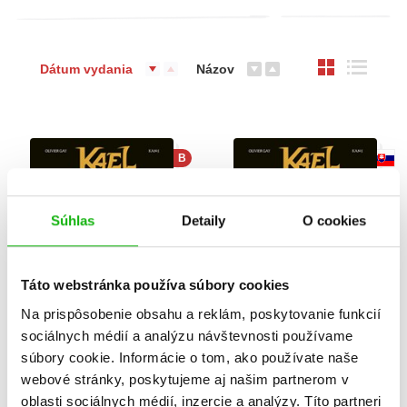
Dátum vydania
Názov
B
Súhlas
Detaily
O cookies
Táto webstránka používa súbory cookies
Na prispôsobenie obsahu a reklám, poskytovanie funkcií
sociálnych médií a analýzu návštevnosti používame
súbory cookie. Informácie o tom, ako používate naše
Kael - chlapec bez
Kael - chlapec bez
webové stránky, poskytujeme aj našim partnerom v
totemu
totemu (2. akosť)
oblasti sociálnych médií, inzercie a analýzy. Títo partneri