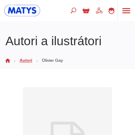
Hľadaný výraz
Autori a ilustrátori
Beletria pre deti
Autori
Olivier Gay
Doplnkový sortiment
Jazyky
Poézia
Populárno - náučné pre deti
Predškoláci
Výchova a pedagogika