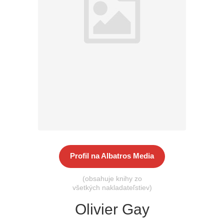
Všetky kategórie
Profil na Albatros Media
(obsahuje knihy zo
všetkých nakladateľstiev)
Olivier Gay