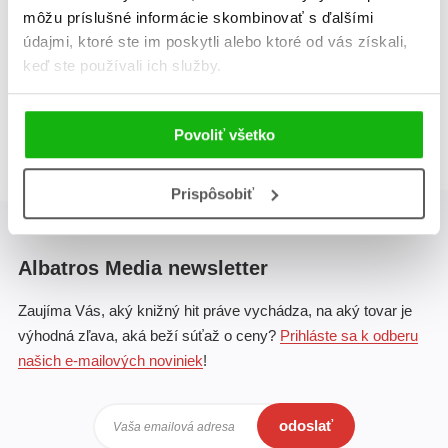
Olivier Gay
Olivier Gay
môžu príslušné informácie skombinovať s ďalšími
údajmi, ktoré ste im poskytli alebo ktoré od vás získali,
keď ste používali ich služby.
Celkom kníh:
2
1
Povoliť všetko
Prispôsobiť
Albatros Media newsletter
Zaujíma Vás, aký knižný hit práve vychádza, na aký tovar je
výhodná zľava, aká beží súťaž o ceny?
Prihláste sa k odberu
našich e-mailových noviniek
!
odoslať
Vaša emailová adresa