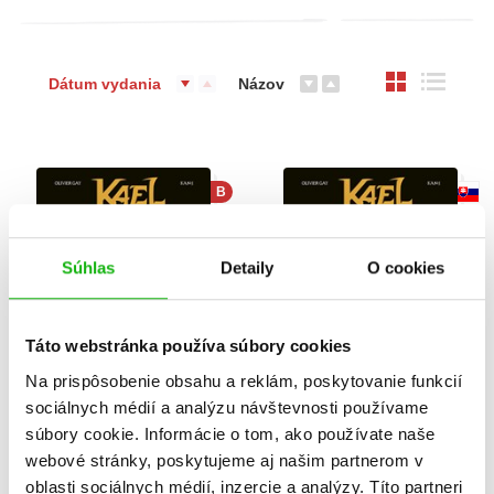
Dátum vydania
Názov
B
Súhlas
Detaily
O cookies
Táto webstránka používa súbory cookies
Na prispôsobenie obsahu a reklám, poskytovanie funkcií
sociálnych médií a analýzu návštevnosti používame
súbory cookie. Informácie o tom, ako používate naše
Kael - chlapec bez
Kael - chlapec bez
webové stránky, poskytujeme aj našim partnerom v
totemu
totemu (2. akosť)
oblasti sociálnych médií, inzercie a analýzy. Títo partneri