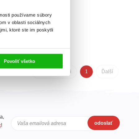
vnosti používame súbory
om v oblasti sociálnych
mi, ktoré ste im poskytli
Povoliť všetko
Predchádzajúci
1
Ďalší
a,
odoslať
Vaša emailová adresa
k
!