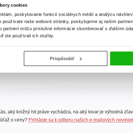
bory cookies
eklám, poskytovanie funkcií sociálnych médií a analýzu návšte
Rozprávky na
pekný deň -
o používate naše webové stránky, poskytujeme aj našim partner
Rozprávky na dobrú
to partneri môžu príslušné informácie skombinovať s ďalšími údaj
noc
ď ste používali ich služby.
Elena Ulyeva
Prispôsobiť
Celkom kníh:
1
ás, aký knižný hit práve vychádza, na aký tovar je výhodná zľav
súťaž o ceny?
Prihláste sa k odberu našich e-mailových novinie