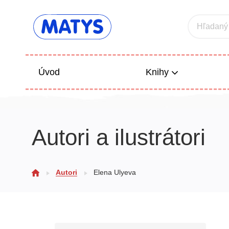
Hľadaný
Úvod
Knihy
Beletria 
Autori a ilustrátori
Poézia
Výchova
Autori
Elena Ulyeva