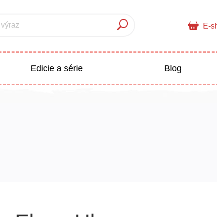
 výraz
E-s
Edicie a série
Blog
pre deti
Doplnkový sortiment
Populárno - náučné pre deti
 a pedagogika
Všetky kategórie