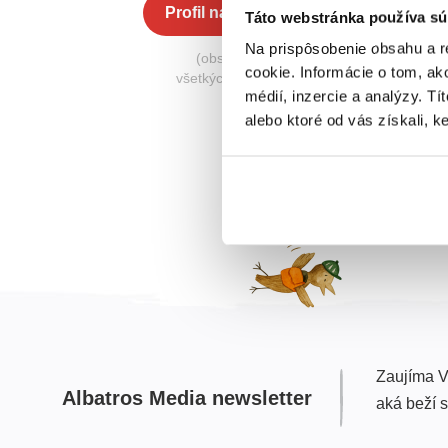
Profil na Albatros Media
Táto webstránka používa sú
Na prispôsobenie obsahu a r
(obsahuje knihy zo
cookie. Informácie o tom, ak
všetkých nakladateľstiev)
médií, inzercie a analýzy. Tí
alebo ktoré od vás získali, ke
Zaujíma V
Albatros Media newsletter
aká beží 