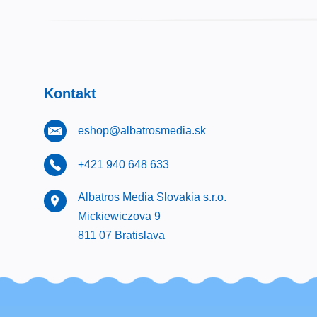
Kontakt
eshop@albatrosmedia.sk
+421 940 648 633
Albatros Media Slovakia s.r.o.
Mickiewiczova 9
811 07 Bratislava