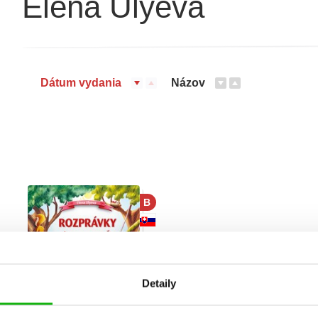
Elena Ulyeva
Dátum vydania
Názov
B
Detaily