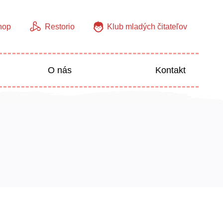
hop
Restorio
Klub mladých čitateľov
O nás
Kontakt
Jazyky
Predškoláci