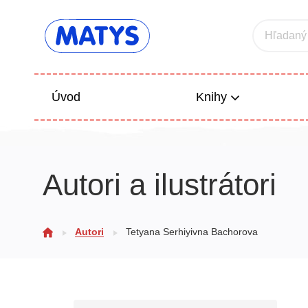
Hľadaný
Úvod
Knihy
Beletria 
Autori a ilustrátori
Poézia
Výchova
Autori
Tetyana Serhiyivna Bachorova