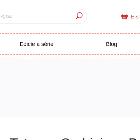
 výraz
E-s
Edicie a série
Blog
pre deti
Doplnkový sortiment
Populárno - náučné pre deti
 a pedagogika
Všetky kategórie