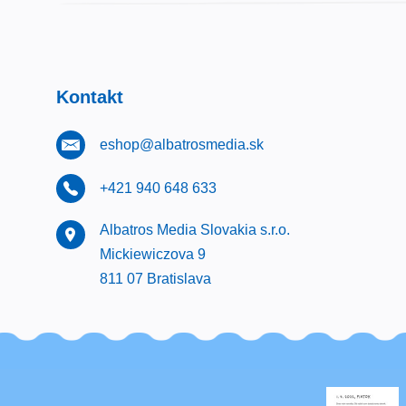
Kontakt
eshop@albatrosmedia.sk
+421 940 648 633
Albatros Media Slovakia s.r.o.
Mickiewiczova 9
811 07 Bratislava