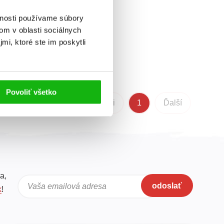
vnosti používame súbory
om v oblasti sociálnych
mi, ktoré ste im poskytli
Povoliť všetko
Predchádzajúci
1
Ďalší
a,
odoslať
Vaša emailová adresa
k
!