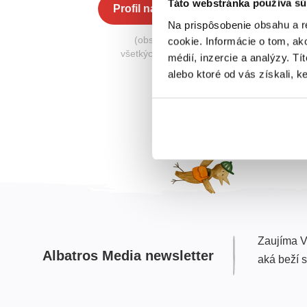
Táto webstránka používa sú
Profil na Albatros Media
Na prispôsobenie obsahu a r
(obsahuje knihy zo
cookie. Informácie o tom, ak
všetkých nakladateľstiev)
médií, inzercie a analýzy. Tí
alebo ktoré od vás získali, ke
Zaujíma V
Albatros Media newsletter
aká beží 