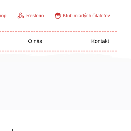
hop
Restorio
Klub mladých čitateľov
O nás
Kontakt
Jazyky
Predškoláci