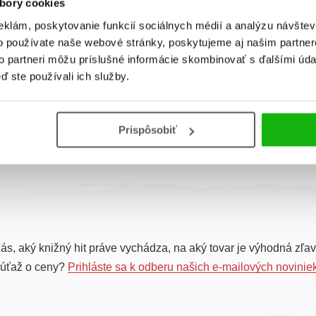
bory cookies
eklám, poskytovanie funkcií sociálnych médií a analýzu návšte
Šikovnica opica a
o používate naše webové stránky, poskytujeme aj našim partner
jej kamaráti
to partneri môžu príslušné informácie skombinovať s ďalšími údaj
Tetyana Serhiyivna
ď ste používali ich služby.
Bachorova
Prispôsobiť
Celkom kníh:
1
ás, aký knižný hit práve vychádza, na aký tovar je výhodná zľav
súťaž o ceny?
Prihláste sa k odberu našich e-mailových novinie