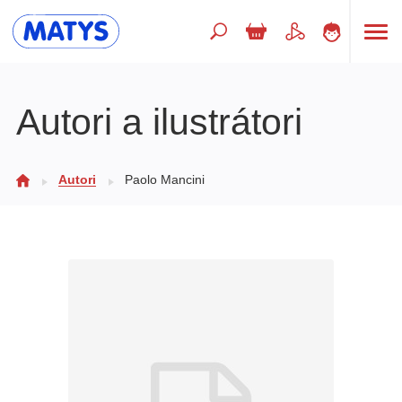
Hľadaný výraz
Autori a ilustrátori
Beletria pre deti
Autori
Paolo Mancini
Doplnkový sortiment
Jazyky
Poézia
Populárno - náučné pre deti
Predškoláci
Výchova a pedagogika