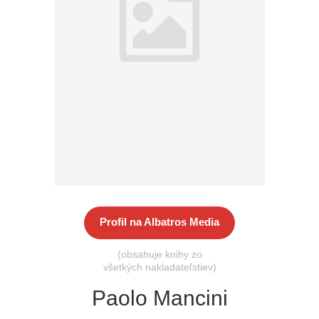
Všetky kategórie
Profil na Albatros Media
(obsahuje knihy zo
všetkých nakladateľstiev)
Paolo Mancini