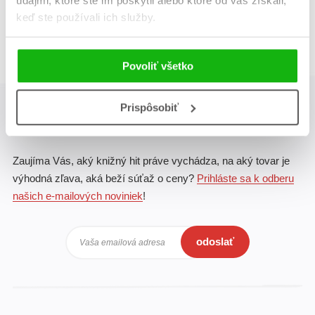
údajmi, ktoré ste im poskytli alebo ktoré od vás získali,
Celkom kníh:
1
keď ste používali ich služby.
1
Povoliť všetko
Prispôsobiť
Albatros Media newsletter
Zaujíma Vás, aký knižný hit práve vychádza, na aký tovar je
výhodná zľava, aká beží súťaž o ceny?
Prihláste sa k odberu
našich e-mailových noviniek
!
odoslať
Vaša emailová adresa