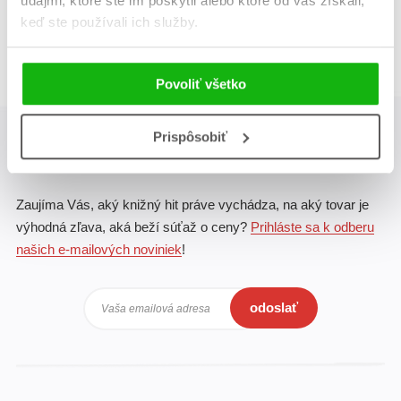
údajmi, ktoré ste im poskytli alebo ktoré od vás získali,
Celkom kníh:
1
keď ste používali ich služby.
1
Povoliť všetko
Prispôsobiť
Albatros Media newsletter
Zaujíma Vás, aký knižný hit práve vychádza, na aký tovar je
výhodná zľava, aká beží súťaž o ceny?
Prihláste sa k odberu
našich e-mailových noviniek
!
odoslať
Vaša emailová adresa