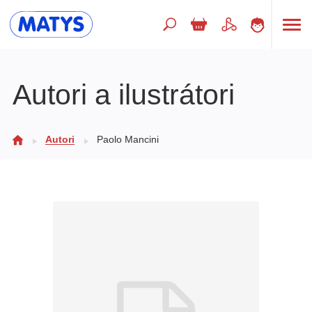
Hľadaný výraz
Autori a ilustrátori
Beletria pre deti
Autori
Paolo Mancini
Doplnkový sortiment
Jazyky
Poézia
Populárno - náučné pre deti
Predškoláci
Výchova a pedagogika