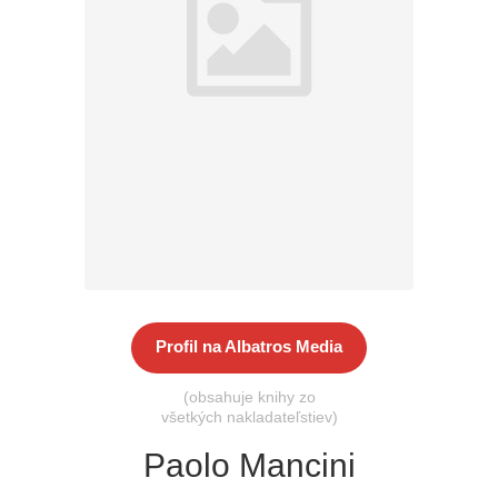
Všetky kategórie
Profil na Albatros Media
(obsahuje knihy zo
všetkých nakladateľstiev)
Paolo Mancini