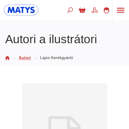
Hľadaný výraz
Autori a ilustrátori
Beletria pre deti
Autori
Lajos Kerékgyártó
Doplnkový sortiment
Jazyky
Poézia
Populárno - náučné pre deti
Predškoláci
Výchova a pedagogika