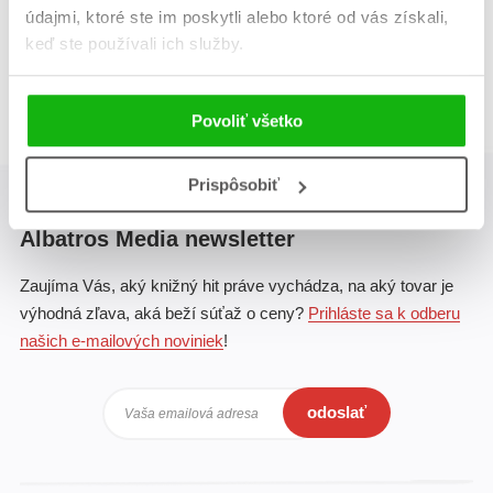
údajmi, ktoré ste im poskytli alebo ktoré od vás získali,
Celkom kníh:
1
keď ste používali ich služby.
1
Povoliť všetko
Prispôsobiť
Albatros Media newsletter
Zaujíma Vás, aký knižný hit práve vychádza, na aký tovar je
výhodná zľava, aká beží súťaž o ceny?
Prihláste sa k odberu
našich e-mailových noviniek
!
odoslať
Vaša emailová adresa