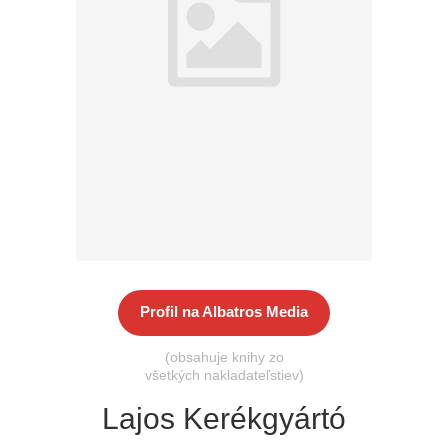
Všetky kategórie
Profil na Albatros Media
(obsahuje knihy zo
všetkých nakladateľstiev)
Lajos Kerékgyártó