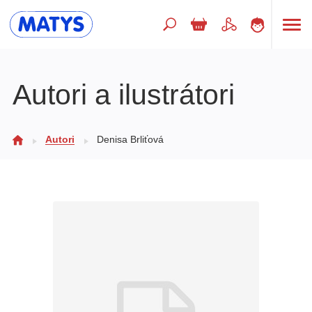
Hľadaný výraz
Autori a ilustrátori
Beletria pre deti
Autori
Denisa Brliťová
Doplnkový sortiment
Jazyky
Poézia
Populárno - náučné pre deti
Predškoláci
Výchova a pedagogika