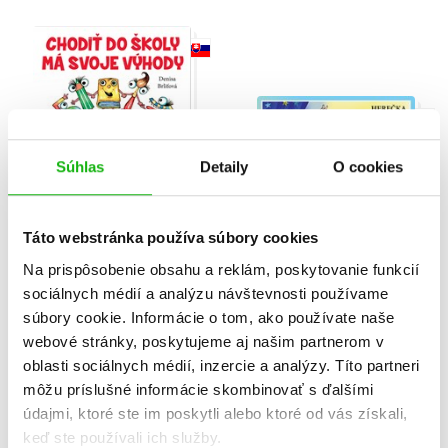
Súhlas
Detaily
O cookies
Táto webstránka používa súbory cookies
Chodiť do školy má
Čím môžeš byť, keď
Na prispôsobenie obsahu a reklám, poskytovanie funkcií
svoje výhody
budeš veľká...
sociálnych médií a analýzu návštevnosti používame
Denisa Brliťová
Denisa Brliťová
súbory cookie. Informácie o tom, ako používate naše
webové stránky, poskytujeme aj našim partnerom v
oblasti sociálnych médií, inzercie a analýzy. Títo partneri
môžu príslušné informácie skombinovať s ďalšími
údajmi, ktoré ste im poskytli alebo ktoré od vás získali,
keď ste používali ich služby.