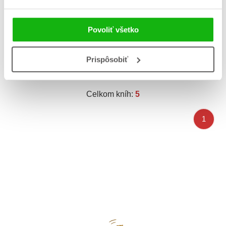
Čím môžeš byť, keď
Povoliť všetko
budeš veľký...
Denisa Brliťová
Prispôsobiť
Celkom kníh:
5
1