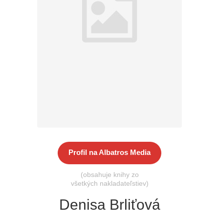
Všetky kategórie
Profil na Albatros Media
(obsahuje knihy zo
všetkých nakladateľstiev)
Denisa Brliťová