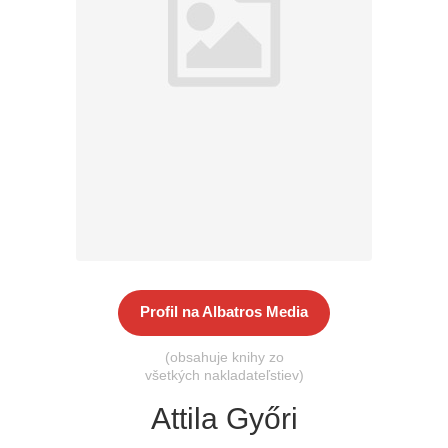
Všetky kategórie
Profil na Albatros Media
(obsahuje knihy zo
všetkých nakladateľstiev)
Attila Győri