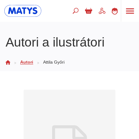
Hľadaný výraz
Autori a ilustrátori
Beletria pre deti
Autori
Attila Győri
Doplnkový sortiment
Jazyky
Poézia
Populárno - náučné pre deti
Predškoláci
Výchova a pedagogika