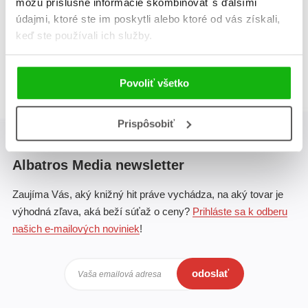
môžu príslušné informácie skombinovať s ďalšími
údajmi, ktoré ste im poskytli alebo ktoré od vás získali,
keď ste používali ich služby.
Celkom kníh:
1
1
Povoliť všetko
Prispôsobiť
Albatros Media newsletter
Zaujíma Vás, aký knižný hit práve vychádza, na aký tovar je
výhodná zľava, aká beží súťaž o ceny?
Prihláste sa k odberu
našich e-mailových noviniek
!
odoslať
Vaša emailová adresa