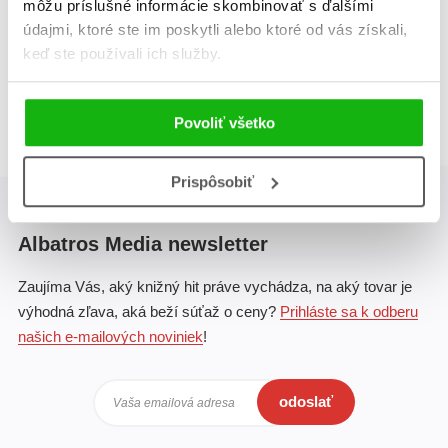
môžu príslušné informácie skombinovať s ďalšími
údajmi, ktoré ste im poskytli alebo ktoré od vás získali,
keď ste používali ich služby.
Celkom kníh:
1
1
Povoliť všetko
Prispôsobiť
Albatros Media newsletter
Zaujíma Vás, aký knižný hit práve vychádza, na aký tovar je
výhodná zľava, aká beží súťaž o ceny?
Prihláste sa k odberu
našich e-mailových noviniek
!
odoslať
Vaša emailová adresa