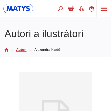
Hľadaný výraz
Autori a ilustrátori
Beletria pre deti
Autori
Alexandra Kiadó
Doplnkový sortiment
Jazyky
Poézia
Populárno - náučné pre deti
Predškoláci
Výchova a pedagogika