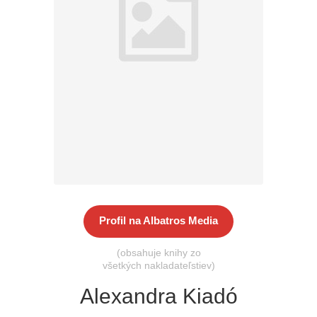
Všetky kategórie
Profil na Albatros Media
(obsahuje knihy zo
všetkých nakladateľstiev)
Alexandra Kiadó