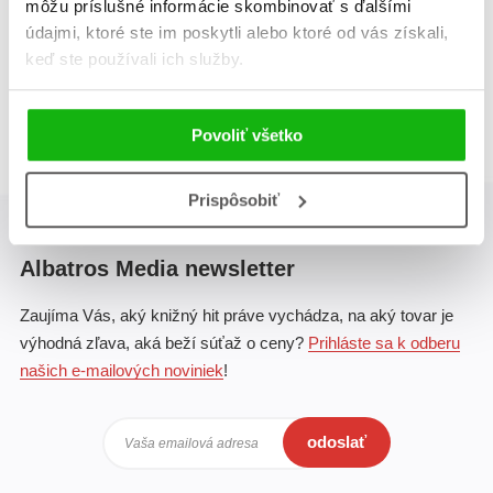
môžu príslušné informácie skombinovať s ďalšími
údajmi, ktoré ste im poskytli alebo ktoré od vás získali,
keď ste používali ich služby.
Celkom kníh:
1
1
Povoliť všetko
Prispôsobiť
Albatros Media newsletter
Zaujíma Vás, aký knižný hit práve vychádza, na aký tovar je
výhodná zľava, aká beží súťaž o ceny?
Prihláste sa k odberu
našich e-mailových noviniek
!
odoslať
Vaša emailová adresa