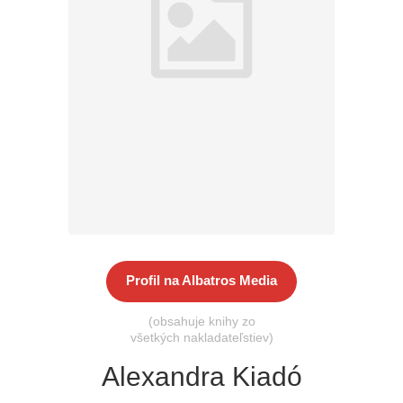
Všetky kategórie
Profil na Albatros Media
(obsahuje knihy zo
všetkých nakladateľstiev)
Alexandra Kiadó