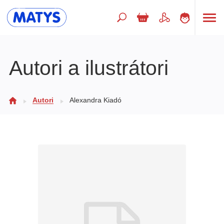
Hľadaný výraz
Autori a ilustrátori
Beletria pre deti
Autori
Alexandra Kiadó
Doplnkový sortiment
Jazyky
Poézia
Populárno - náučné pre deti
Predškoláci
Výchova a pedagogika