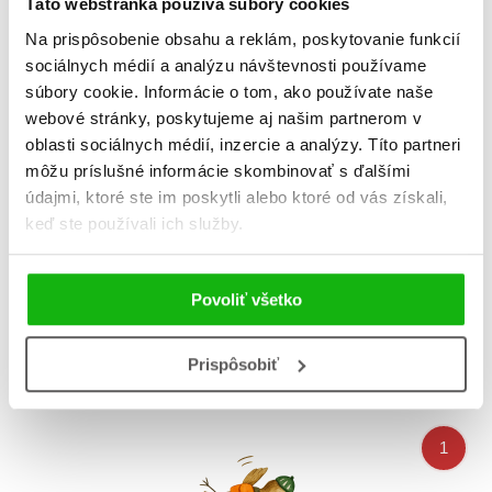
Táto webstránka používa súbory cookies
Na prispôsobenie obsahu a reklám, poskytovanie funkcií
sociálnych médií a analýzu návštevnosti používame
súbory cookie. Informácie o tom, ako používate naše
webové stránky, poskytujeme aj našim partnerom v
oblasti sociálnych médií, inzercie a analýzy. Títo partneri
môžu príslušné informácie skombinovať s ďalšími
údajmi, ktoré ste im poskytli alebo ktoré od vás získali,
keď ste používali ich služby.
Neobyčejné výlety: 20
Neobyčejné výlety: 20
úžasných divů přírody
úžasných divů světa
Povoliť všetko
Roberto Morgese
Roberto Morgese
Prispôsobiť
Celkom kníh:
4
1