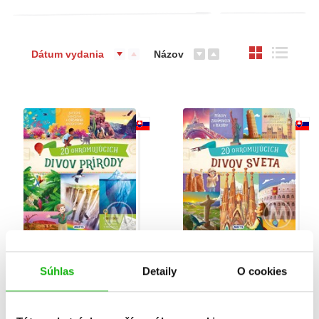
Dátum vydania
Názov
Neuveriteľné cesty: 20
Neuveriteľné cesty: 20
ohromujúcich divov
ohromujúcich divov
Súhlas
Detaily
O cookies
prírody
sveta
Roberto Morgese
Roberto Morgese