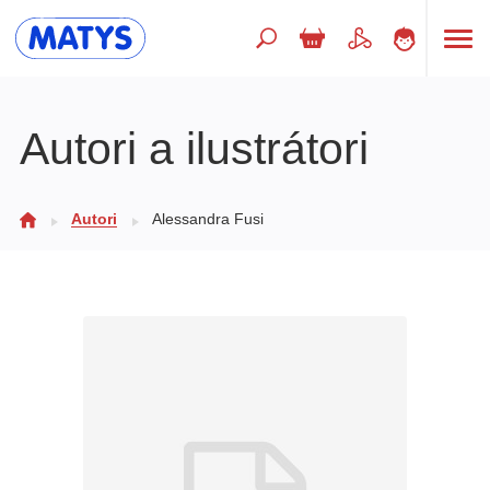
Hľadaný výraz
Autori a ilustrátori
Beletria pre deti
Autori
Alessandra Fusi
Doplnkový sortiment
Jazyky
Poézia
Populárno - náučné pre deti
Predškoláci
Výchova a pedagogika