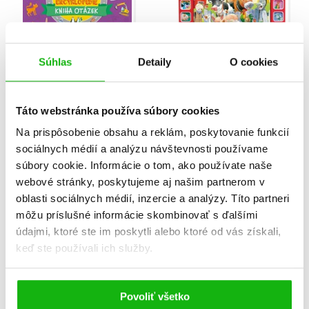
Súhlas
Detaily
O cookies
Dětská obrázková
Dětský tablet: Farma
encyklopedie: Kniha
Anna Casalis
otázek
Táto webstránka používa súbory cookies
Laura Razzaboni
Na prispôsobenie obsahu a reklám, poskytovanie funkcií
sociálnych médií a analýzu návštevnosti používame
súbory cookie. Informácie o tom, ako používate naše
%
%
webové stránky, poskytujeme aj našim partnerom v
oblasti sociálnych médií, inzercie a analýzy. Títo partneri
môžu príslušné informácie skombinovať s ďalšími
údajmi, ktoré ste im poskytli alebo ktoré od vás získali,
keď ste používali ich služby.
Vysoce kontrastní
Vysoce kontrastní
Povoliť všetko
leporelo: Ahoj, světe!
leporelo: Dobrou noc!