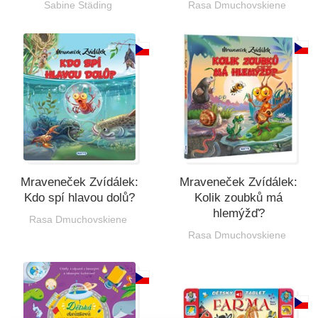
Sabine Städing
Rasa Dmuchovskiene
Mraveneček Zvídálek:
Mraveneček Zvídálek:
Kdo spí hlavou dolů?
Kolik zoubků má
hlemýžď?
Rasa Dmuchovskiene
Rasa Dmuchovskiene