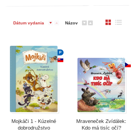
Dátum vydania
Názov
P
Mojkáči 1 - Kúzelné
Mraveneček Zvídálek:
dobrodružstvo
Kdo má tisíc očí?