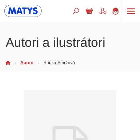
Hľadaný výraz
Autori a ilustrátori
Beletria pre deti
Autori
Radka Smržová
Doplnkový sortiment
Jazyky
Poézia
Populárno - náučné pre deti
Predškoláci
Výchova a pedagogika