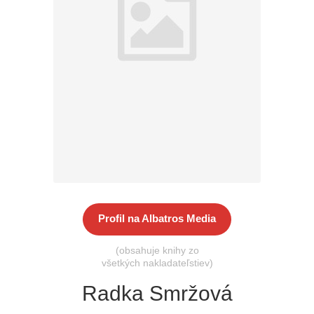
Všetky kategórie
Profil na Albatros Media
(obsahuje knihy zo
všetkých nakladateľstiev)
Radka Smržová