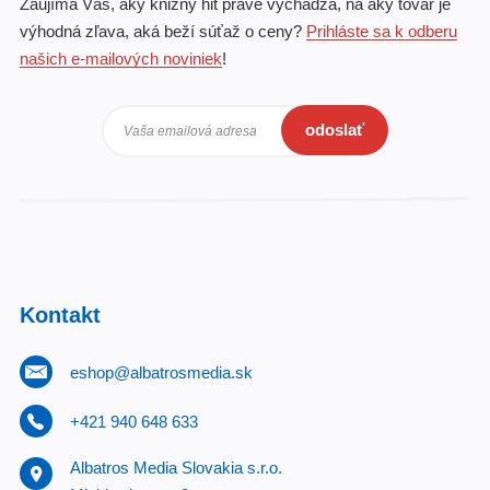
Zaujíma Vás, aký knižný hit práve vychádza, na aký tovar je
výhodná zľava, aká beží súťaž o ceny?
Prihláste sa k odberu
našich e-mailových noviniek
!
odoslať
Vaša emailová adresa
Kontakt
eshop@albatrosmedia.sk
+421 940 648 633
Albatros Media Slovakia s.r.o.