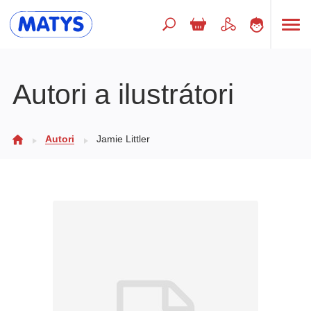
Hľadaný výraz
Autori a ilustrátori
Beletria pre deti
Autori
Jamie Littler
Doplnkový sortiment
Jazyky
Poézia
Populárno - náučné pre deti
Predškoláci
Výchova a pedagogika