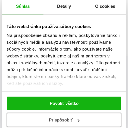
Súhlas
Detaily
O cookies
Neboli nájdené žiadne tituly
Táto webstránka používa súbory cookies
Na prispôsobenie obsahu a reklám, poskytovanie funkcií
sociálnych médií a analýzu návštevnosti používame
súbory cookie. Informácie o tom, ako používate naše
webové stránky, poskytujeme aj našim partnerom v
oblasti sociálnych médií, inzercie a analýzy. Títo partneri
môžu príslušné informácie skombinovať s ďalšími
údajmi, ktoré ste im poskytli alebo ktoré od vás získali,
Albatros Media newsletter
keď ste používali ich služby.
Zaujíma Vás, aký knižný hit práve vychádza, na aký tovar je
výhodná zľava, aká beží súťaž o ceny?
Prihláste sa k odberu
Povoliť všetko
našich e-mailových noviniek
!
Prispôsobiť
odoslať
Vaša emailová adresa