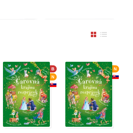
B
N
N