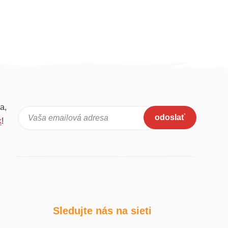
a,
odoslať
Vaša emailová adresa
k
!
Sledujte nás na sieti