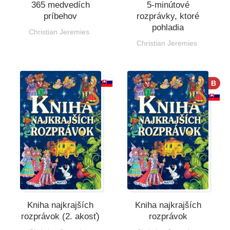
365 medvedích
5-minútové
príbehov
rozprávky, ktoré
pohladia
Christian Jeremies
Christian Jeremies
B
Kniha najkrajších
Kniha najkrajších
rozprávok (2. akosť)
rozprávok