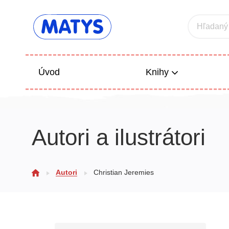
Hľadaný
Úvod
Knihy
Beletria 
Autori a ilustrátori
Poézia
Výchova
Autori
Christian Jeremies