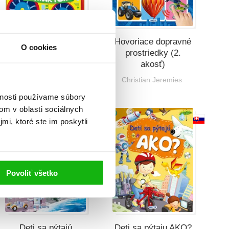
Veci v pohybe:
Hovoriace dopravné
O cookies
Traktor
prostriedky (2.
akosť)
Christian Jeremies
Christian Jeremies
vnosti používame súbory
om v oblasti sociálnych
mi, ktoré ste im poskytli
Povoliť všetko
Deti sa pýtajú
Deti sa pýtaju AKO?