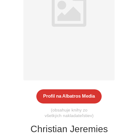
Všetky kategórie
Profil na Albatros Media
(obsahuje knihy zo
všetkých nakladateľstiev)
Christian Jeremies