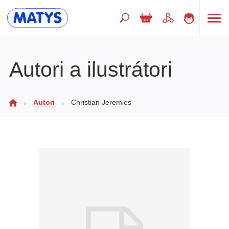
Hľadaný výraz
Autori a ilustrátori
Beletria pre deti
Autori
Christian Jeremies
Doplnkový sortiment
Jazyky
Poézia
Populárno - náučné pre deti
Predškoláci
Výchova a pedagogika