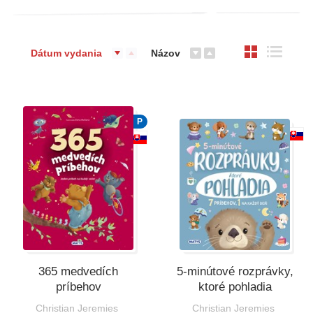
Dátum vydania
Názov
P
365 medvedích
5-minútové rozprávky,
príbehov
ktoré pohladia
Christian Jeremies
Christian Jeremies