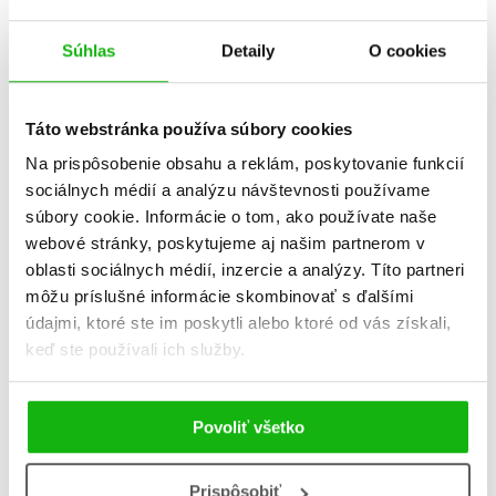
B
Súhlas
Detaily
O cookies
Táto webstránka používa súbory cookies
Na prispôsobenie obsahu a reklám, poskytovanie funkcií
Veci v pohybe: Traktor
Hovoriace dopravné
sociálnych médií a analýzu návštevnosti používame
prostriedky (2. akosť)
súbory cookie. Informácie o tom, ako používate naše
Christian Jeremies
webové stránky, poskytujeme aj našim partnerom v
Christian Jeremies
oblasti sociálnych médií, inzercie a analýzy. Títo partneri
môžu príslušné informácie skombinovať s ďalšími
údajmi, ktoré ste im poskytli alebo ktoré od vás získali,
B
keď ste používali ich služby.
Povoliť všetko
Prispôsobiť