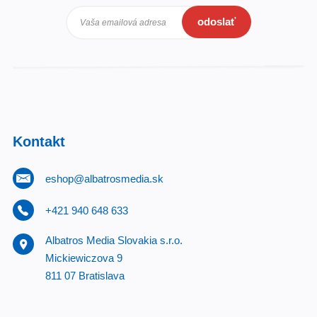
odoslať
Vaša emailová adresa
Kontakt
eshop@albatrosmedia.sk
+421 940 648 633
Albatros Media Slovakia s.r.o.
Mickiewiczova 9
811 07 Bratislava