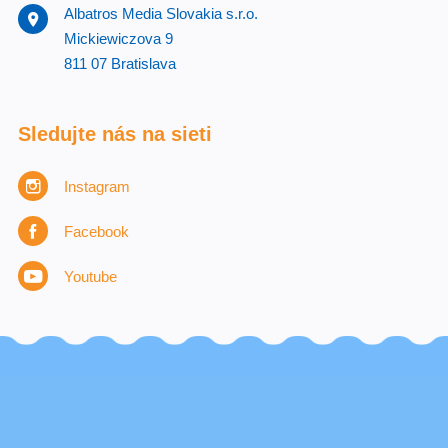
Albatros Media Slovakia s.r.o.
Mickiewiczova 9
811 07 Bratislava
Sledujte nás na sieti
Instagram
Facebook
Youtube