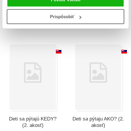
Hovoriace dopravné
Deti sa pýtajú PREČO?
prostriedky (2. akosť)
(2. akosť)
Prispôsobiť
Christian Jeremies
Christian Jeremies
Deti sa pýtajú KEDY?
Deti sa pýtaju AKO? (2.
(2. akosť)
akosť)