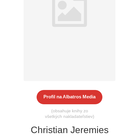
Všetky kategórie
Profil na Albatros Media
(obsahuje knihy zo
všetkých nakladateľstiev)
Christian Jeremies