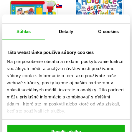
Súhlas
Detaily
O cookies
Veci v pohybe: Vlak (2.
Hovoriace dopravné
akosť)
prostriedky
Táto webstránka používa súbory cookies
Christian Jeremies
Christian Jeremies
Na prispôsobenie obsahu a reklám, poskytovanie funkcií
sociálnych médií a analýzu návštevnosti používame
súbory cookie. Informácie o tom, ako používate naše
webové stránky, poskytujeme aj našim partnerom v
oblasti sociálnych médií, inzercie a analýzy. Títo partneri
môžu príslušné informácie skombinovať s ďalšími
údajmi, ktoré ste im poskytli alebo ktoré od vás získali,
keď ste používali ich služby.
Povoliť všetko