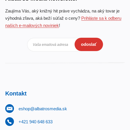
Zaujíma Vás, aký knižný hit práve vychádza, na aký tovar je
výhodná zľava, aká beží súťaž o ceny?
Prihláste sa k odberu
našich e-mailových noviniek
!
odoslať
Vaša emailová adresa
Kontakt
eshop@albatrosmedia.sk
+421 940 648 633