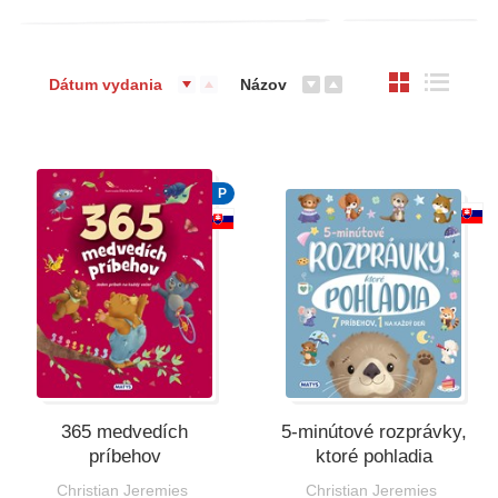
Dátum vydania
Názov
P
365 medvedích
5-minútové rozprávky,
príbehov
ktoré pohladia
Christian Jeremies
Christian Jeremies