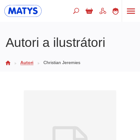
Hľadaný výraz
Autori a ilustrátori
Beletria pre deti
Autori
Christian Jeremies
Doplnkový sortiment
Jazyky
Poézia
Populárno - náučné pre deti
Predškoláci
Výchova a pedagogika