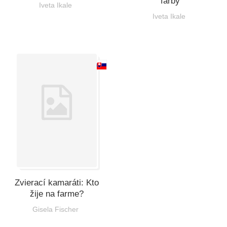
farby
Iveta Ikale
Iveta Ikale
Zvierací kamaráti: Kto
žije na farme?
Gisela Fischer