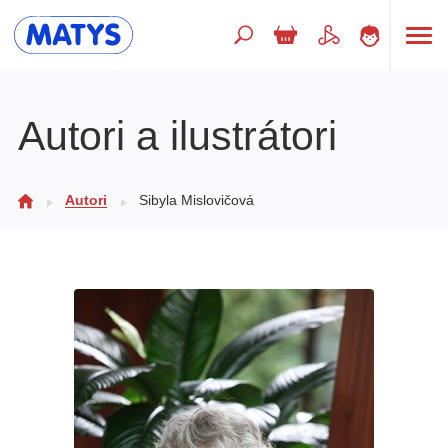
Hľadaný výraz
Autori a ilustrátori
Beletria pre deti
Autori
Sibyla Mislovičová
Doplnkový sortiment
Jazyky
Poézia
Populárno - náučné pre deti
Predškoláci
Výchova a pedagogika