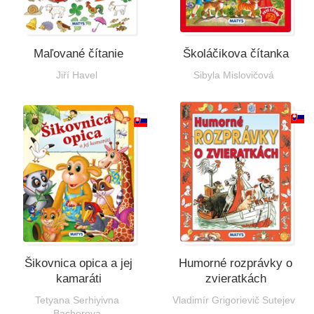
Maľované čítanie
Školáčikova čítanka
Jiří Havel
Sibyla Mislovičová
Šikovnica opica a jej
Humorné rozprávky o
kamaráti
zvieratkách
Tetyana Serhiyivna
Vladimír Grigorievič Sutejev
Bachorova