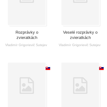
Rozprávky o
Veselé rozprávky o
zvieratkách
zvieratkách
Vladimír Grigorievič Sutejev
Vladimír Grigorievič Sutejev