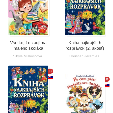
Všetko, čo zaujíma
Kniha najkrajších
malého školáka
rozprávok (2. akosť)
Sibyla Mislovičová
Christian Jeremies
B
B