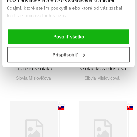
môžu príslušné informácie skombinovať s ďalšími
údajmi, ktoré ste im poskytli alebo ktoré od vás získali,
keď ste používali ich služby.
Povoliť všetko
Prispôsobiť
Nová domáca úloha
Po čom piští
malého školáka
školáčikova dušička
Sibyla Mislovičová
Sibyla Mislovičová