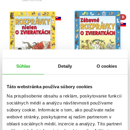
B
Súhlas
Detaily
O cookies
Rozprávky nielen o
Zábavné rozprávky o
zvieratkách
zvieratkách
Táto webstránka používa súbory cookies
Vladimír Grigorievič Sutejev
Vladimír Grigorievič Sutejev
Na prispôsobenie obsahu a reklám, poskytovanie funkcií
sociálnych médií a analýzu návštevnosti používame
súbory cookie. Informácie o tom, ako používate naše
webové stránky, poskytujeme aj našim partnerom v
B
oblasti sociálnych médií, inzercie a analýzy. Títo partneri