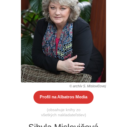
Všetky kategórie
© archív S. Mislovičovej
Profil na Albatros Media
(obsahuje knihy zo
všetkých nakladateľstiev)