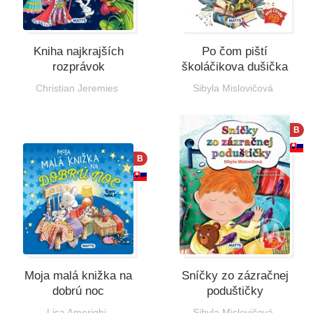
Kniha najkrajších
Po čom piští
rozprávok
školáčikova dušička
Christian Jeremies
Sibyla Mislovičová
B
B
Moja malá knižka na
Sníčky zo zázračnej
dobrú noc
poduštičky
Lisa Amerighi
Sibyla Mislovičová