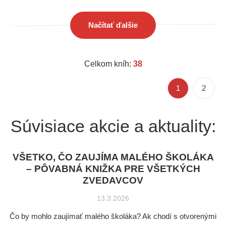
Načítať ďalšie
Celkom kníh:
38
1
2
Súvisiace akcie a aktuality:
VŠETKO, ČO ZAUJÍMA MALÉHO ŠKOLÁKA
– PÔVABNÁ KNIŽKA PRE VŠETKÝCH
ZVEDAVCOV
13.3.2026
Čo by mohlo zaujímať malého školáka? Ak chodí s otvorenými