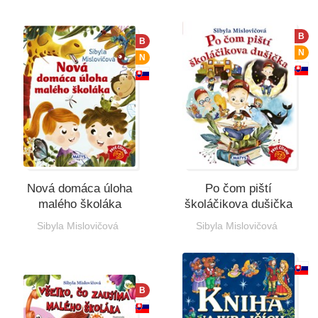
B
B
N
N
Nová domáca úloha
Po čom piští
malého školáka
školáčikova dušička
Sibyla Mislovičová
Sibyla Mislovičová
B