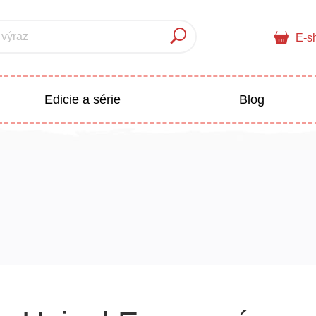
 výraz
E-s
Edicie a série
Blog
pre deti
Doplnkový sortiment
Populárno - náučné pre deti
 a pedagogika
Všetky kategórie