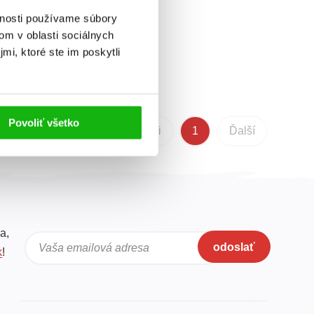
vnosti používame súbory
om v oblasti sociálnych
mi, ktoré ste im poskytli
Povoliť všetko
Predchádzajúci
1
Ďalší
a,
odoslať
Vaša emailová adresa
k
!