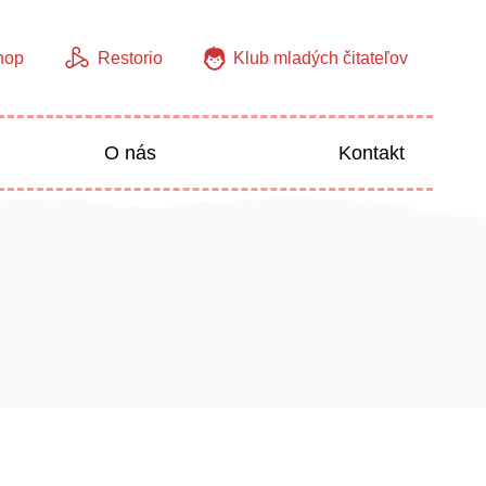
hop
Restorio
Klub mladých čitateľov
O nás
Kontakt
Jazyky
Predškoláci