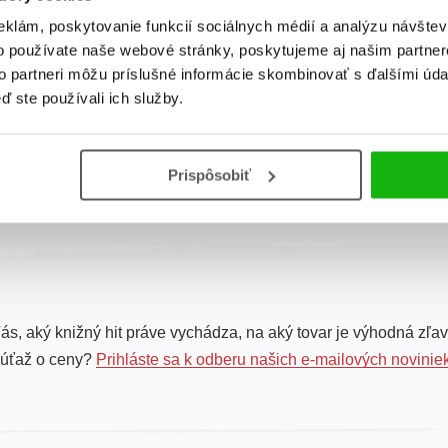
eklám, poskytovanie funkcií sociálnych médií a analýzu návšte
Naše milované
o používate naše webové stránky, poskytujeme aj našim partner
dieťatko
to partneri môžu príslušné informácie skombinovať s ďalšími údaj
ď ste používali ich služby.
Alexandra Kiadó
Prispôsobiť
Celkom kníh:
1
ás, aký knižný hit práve vychádza, na aký tovar je výhodná zľav
súťaž o ceny?
Prihláste sa k odberu našich e-mailových novinie