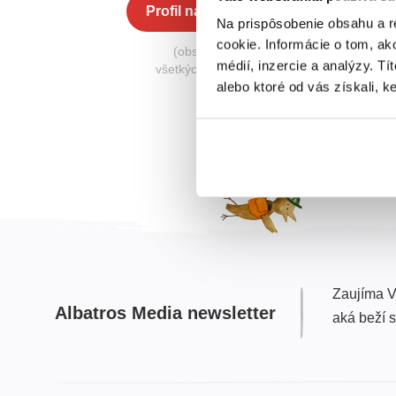
Profil na Albatros Media
Na prispôsobenie obsahu a r
cookie. Informácie o tom, ak
(obsahuje knihy zo
médií, inzercie a analýzy. Tí
všetkých nakladateľstiev)
alebo ktoré od vás získali, ke
Zaujíma V
Albatros Media newsletter
aká beží 