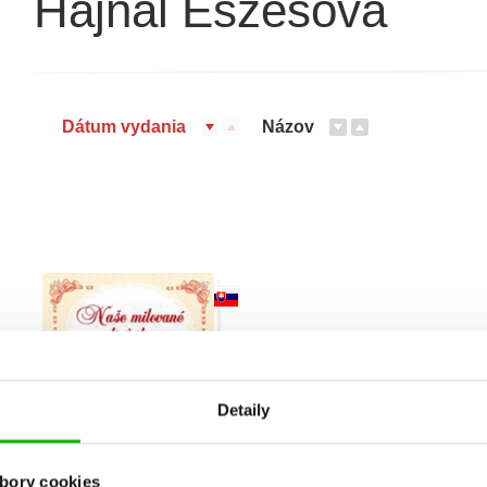
Hajnal Eszesová
Dátum vydania
Názov
Detaily
bory cookies