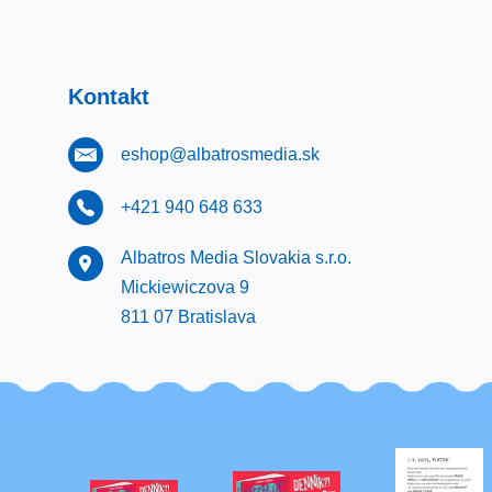
Kontakt
eshop@albatrosmedia.sk
+421 940 648 633
Albatros Media Slovakia s.r.o.
Mickiewiczova 9
811 07 Bratislava