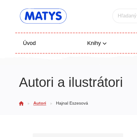
Hľadaný
Úvod
Knihy
Beletria 
Autori a ilustrátori
Poézia
Výchova
Autori
Hajnal Eszesová