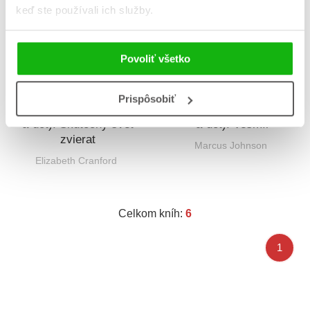
keď ste používali ich služby.
Povoliť všetko
Prispôsobiť
Inteligentná kniha (Tap-
Inteligentná kniha (Tap-
a-dot): Skutočný svet
a-dot): Vesmír
zvierat
Marcus Johnson
Elizabeth Cranford
Celkom kníh:
6
1