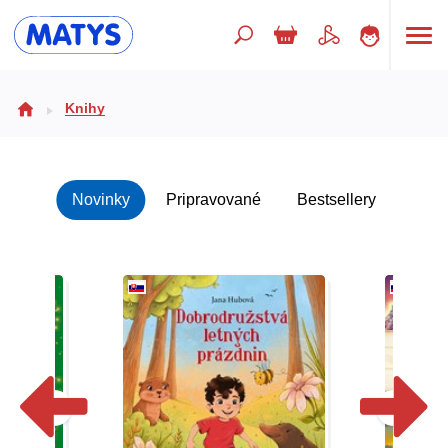
Hľadaný výraz
Knihy
Beletria pre deti
Novinky
Pripravované
Bestsellery
Doplnkový sortiment
Jazyky
Poézia
Populárno - náučné pre deti
Predškoláci
Výchova a pedagogika