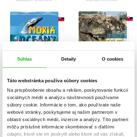
Súhlas
Detaily
O cookies
Táto webstránka používa súbory cookies
Inteligentná kniha (Tap-
Inteligentná kniha (Tap-
a-dot): Moria a oceány
a-dot): Skutočný svet
Na prispôsobenie obsahu a reklám, poskytovanie funkcií
dinosaurov
Elizabeth Cranford
sociálnych médií a analýzu návštevnosti používame
Marcus Johnson
súbory cookie. Informácie o tom, ako používate naše
webové stránky, poskytujeme aj našim partnerom v
oblasti sociálnych médií, inzercie a analýzy. Títo partneri
môžu príslušné informácie skombinovať s ďalšími
údajmi, ktoré ste im poskytli alebo ktoré od vás získali,