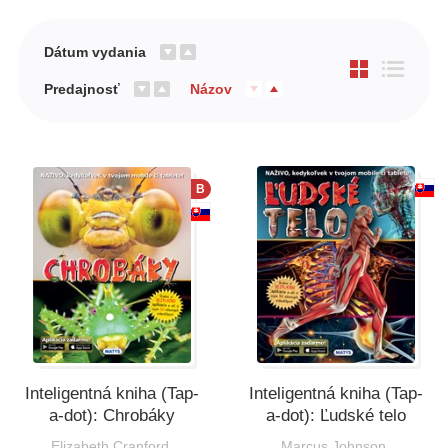
Dátum vydania
Predajnosť
Názov
B
Inteligentná kniha (Tap-
Inteligentná kniha (Tap-
a-dot): Chrobáky
a-dot): Ľudské telo
Elizabeth Cranford
Marcus Johnson