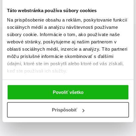
Táto webstránka používa súbory cookies
Na prispôsobenie obsahu a reklám, poskytovanie funkcií
sociálnych médií a analýzu návštevnosti používame
súbory cookie. Informácie o tom, ako používate naše
webové stránky, poskytujeme aj našim partnerom v
Albatros Media newsletter
oblasti sociálnych médií, inzercie a analýzy. Títo partneri
môžu príslušné informácie skombinovať s ďalšími
Zaujíma Vás, aký knižný hit práve vychádza, na aký tovar je
údajmi, ktoré ste im poskytli alebo ktoré od vás získali,
výhodná zľava, aká beží súťaž o ceny?
Prihláste sa k odberu
keď ste používali ich služby.
našich e-mailových noviniek
!
Povoliť všetko
odoslať
Vaša emailová adresa
Prispôsobiť