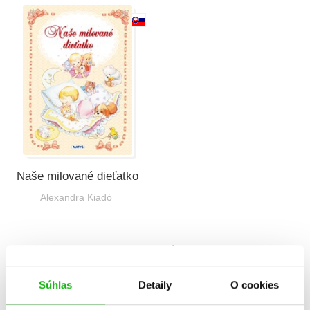
Všetky kategórie
Naše milované dieťatko
Alexandra Kiadó
Celkom kníh:
1
1
Súhlas
Detaily
O cookies