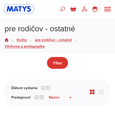
Hľadaný výraz
pre rodičov - ostatné
Knihy
pre rodičov - ostatné
Beletria pre deti
Výchova a pedagogika
Doplnkový sortiment
Jazyky
Filter
Poézia
Populárno - náučné pre deti
Dátum vydania
Predškoláci
Predajnosť
Názov
Výchova a pedagogika