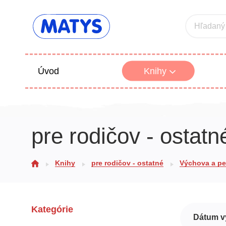
Hľadaný
Úvod
Knihy
Beletria 
pre rodičov - ostatn
Poézia
Výchova
Knihy
pre rodičov - ostatné
Výchova a p
Kategórie
Dátum v