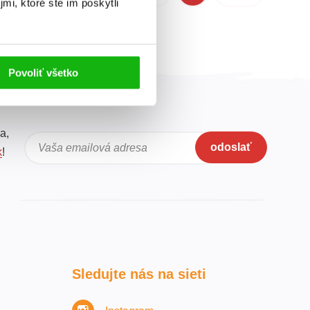
mi, ktoré ste im poskytli
Povoliť všetko
a,
odoslať
Vaša emailová adresa
k
!
Sledujte nás na sieti