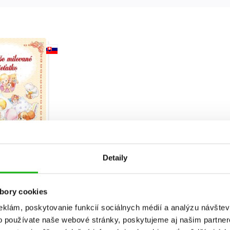
Detaily
vané dieťatko
dra Kiadó
bory cookies
eklám, poskytovanie funkcií sociálnych médií a analýzu návšte
o používate naše webové stránky, poskytujeme aj našim partner
:
1