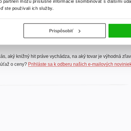
to partneri môžu príslušné informácie skombinovať s ďalšími údaj
ď ste používali ich služby.
Prispôsobiť
ás, aký knižný hit práve vychádza, na aký tovar je výhodná zľav
súťaž o ceny?
Prihláste sa k odberu našich e-mailových novinie