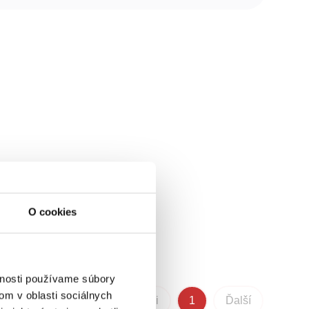
O cookies
vnosti používame súbory
om v oblasti sociálnych
Predchádzajúci
1
Ďalší