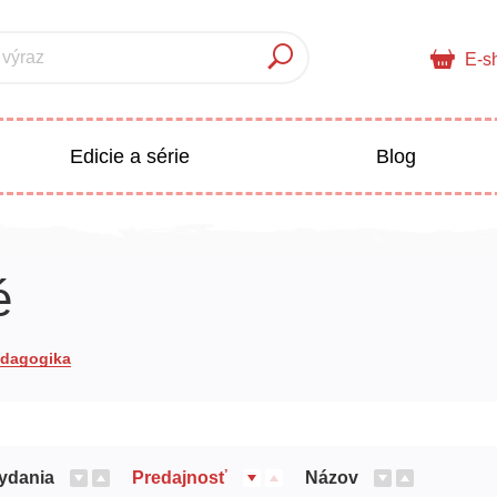
 výraz
E-s
Edicie a série
Blog
pre deti
Doplnkový sortiment
é
Populárno - náučné pre deti
 a pedagogika
edagogika
Všetky kategórie
ydania
Predajnosť
Názov