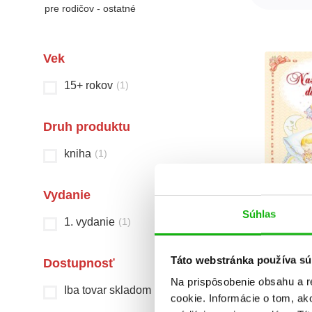
pre rodičov - ostatné
Vek
15+ rokov
(
1
)
Druh produktu
kniha
(
1
)
Vydanie
Súhlas
1. vydanie
(
1
)
Naše milo
Alexan
Táto webstránka používa sú
Dostupnosť
Na prispôsobenie obsahu a r
Iba tovar skladom
(
1
)
cookie. Informácie o tom, ak
Celkom kníh