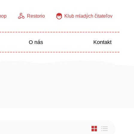
hop
Restorio
Klub mladých čitateľov
O nás
Kontakt
Jazyky
Predškoláci