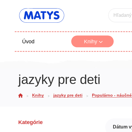
Hľadaný
Úvod
Knihy
Beletria 
jazyky pre deti
Poézia
Výchova
Knihy
jazyky pre deti
Populárno - náučné 
Kategórie
Dátum v