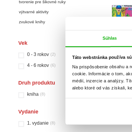
tvorenie pre šikovné ruky
výtvarné aktivity
zvukové knihy
Súhlas
Vek
0 - 3 rokov
(
2
)
Táto webstránka používa sú
Potiahni š
Moje pr
4 - 6 rokov
(
6
)
Na prispôsobenie obsahu a r
slov
cookie. Informácie o tom, ak
médií, inzercie a analýzy. Tí
Jordi
Druh produktu
alebo ktoré od vás získali, ke
kniha
(
8
)
Celkom kníh
Vydanie
1. vydanie
(
8
)