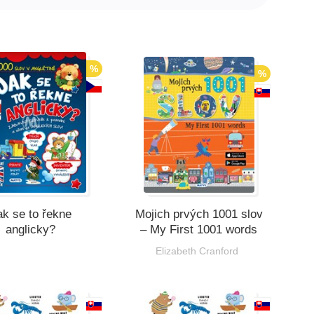
%
%
ak se to řekne
Mojich prvých 1001 slov
anglicky?
– My First 1001 words
Elizabeth Cranford