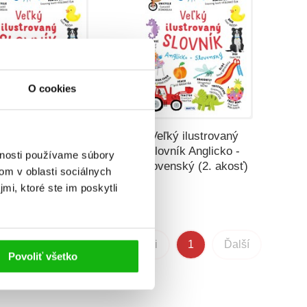
O cookies
ľký ilustrovaný
Veľký ilustrovaný
vník Anglicko -
slovník Anglicko -
vnosti používame súbory
Slovenský
Slovenský (2. akosť)
om v oblasti sociálnych
mi, ktoré ste im poskytli
Predchádzajúci
1
Ďalší
Povoliť všetko