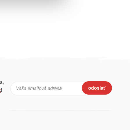
a,
odoslať
Vaša emailová adresa
k
!