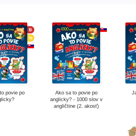
B
%
to povie po
Ako sa to povie po
J
licky?
anglicky? - 1000 slov v
angličtine (2. akosť)