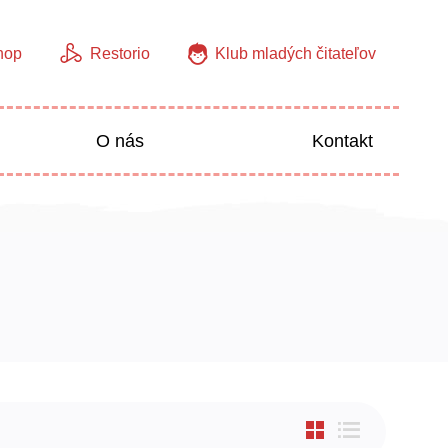
hop
Restorio
Klub mladých čitateľov
O nás
Kontakt
Jazyky
Predškoláci