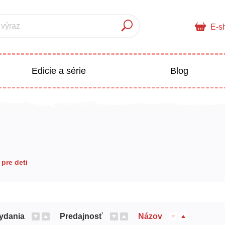
 výraz
E-s
Edicie a série
Blog
pre deti
Doplnkový sortiment
Populárno - náučné pre deti
 a pedagogika
pre deti
Všetky kategórie
ydania
Predajnosť
Názov