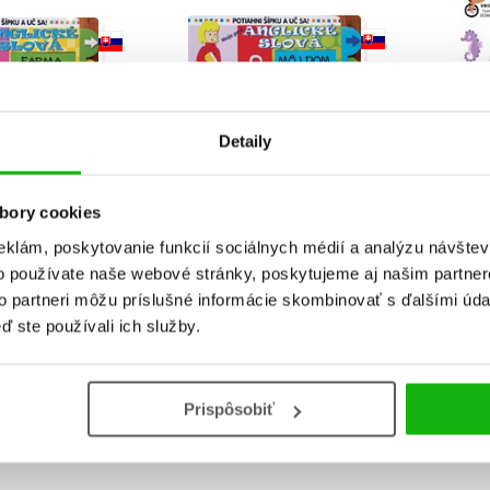
Detaily
bory cookies
ípku a uč sa!:
Potiahni šípku a uč sa!:
Ve
vé anglické
Moje prvé anglické
slo
eklám, poskytovanie funkcií sociálnych médií a analýzu návšte
á: Farma
slová: Môj dom
o používate naše webové stránky, poskytujeme aj našim partner
to partneri môžu príslušné informácie skombinovať s ďalšími údaj
 Busquets
Jordi Busquets
ď ste používali ich služby.
:
8
Prispôsobiť