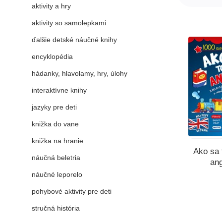
aktivity a hry
aktivity so samolepkami
ďalšie detské náučné knihy
encyklopédia
hádanky, hlavolamy, hry, úlohy
interaktívne knihy
jazyky pre deti
knižka do vane
knižka na hranie
Ako sa 
náučná beletria
ang
náučné leporelo
pohybové aktivity pre deti
stručná história