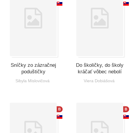
Sníčky zo zázračnej
Do školičky, do školy
poduštičky
kráčať vôbec nebolí
Sibyla Mislovičová
Viera Dobiášová
B
B