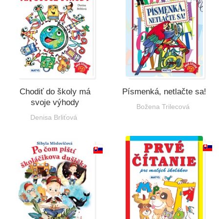
Chodiť do školy má
Písmenká, netlačte sa!
svoje výhody
Božena Trilecová
Denisa Brliťová