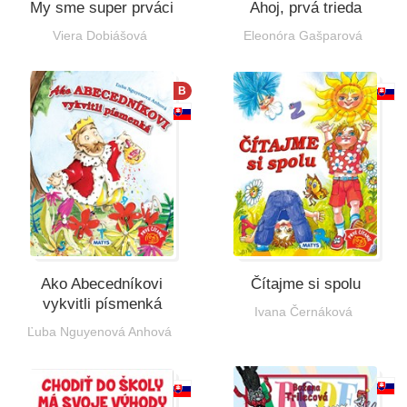
My sme super prváci
Ahoj, prvá trieda
Viera Dobiášová
Eleonóra Gašparová
B
Ako Abecedníkovi
Čítajme si spolu
vykvitli písmenká
Ivana Černáková
Ľuba Nguyenová Anhová