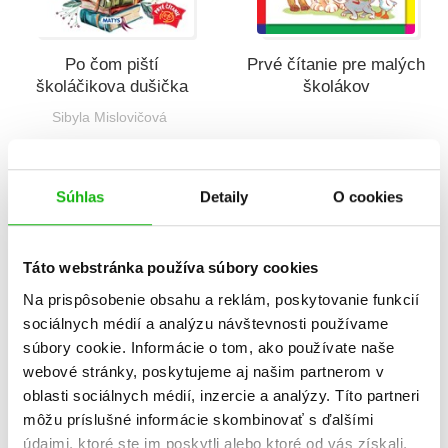
Po čom piští
Prvé čítanie pre malých
školáčikova dušička
školákov
Sibyla Mislovičová
Súhlas
Detaily
O cookies
Táto webstránka používa súbory cookies
Na prispôsobenie obsahu a reklám, poskytovanie funkcií
sociálnych médií a analýzu návštevnosti používame
súbory cookie. Informácie o tom, ako používate naše
webové stránky, poskytujeme aj našim partnerom v
Rozprávočky aj
Do školičky, do školy
oblasti sociálnych médií, inzercie a analýzy. Títo partneri
básničky na doma i do
kráčať vôbec nebolí
môžu príslušné informácie skombinovať s ďalšími
školičky
Viera Dobiášová
údajmi, ktoré ste im poskytli alebo ktoré od vás získali,