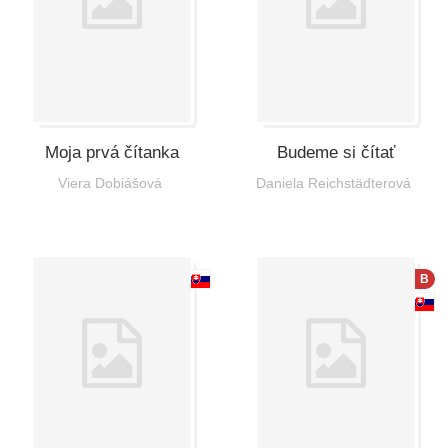
Moja prvá čítanka
Budeme si čítať
Viera Dobiášová
Daniela Reichstädterová
B