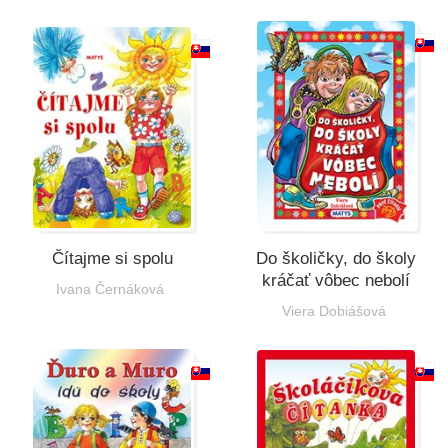
Čítajme si spolu
Do školičky, do školy
kráčať vôbec nebolí
Ivana Černáková
Viera Dobiášová