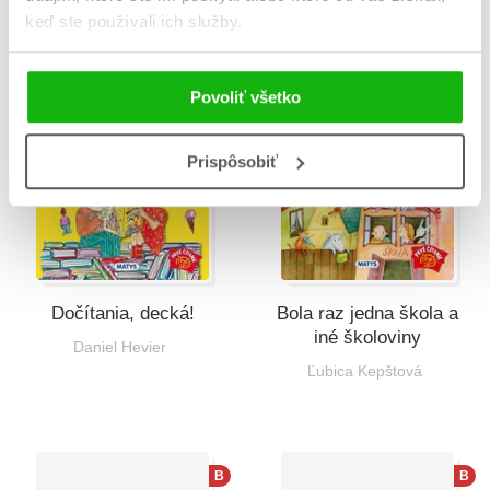
Božena Trilecová
keď ste používali ich služby.
Povoliť všetko
Prispôsobiť
Dočítania, decká!
Bola raz jedna škola a
iné školoviny
Daniel Hevier
Ľubica Kepštová
B
B