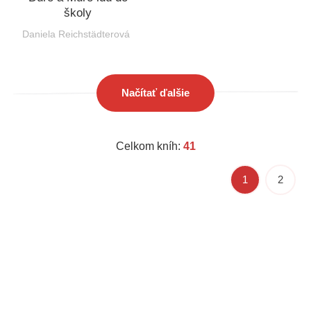
školy
Daniela Reichstädterová
Načítať ďalšie
Celkom kníh:
41
1
2