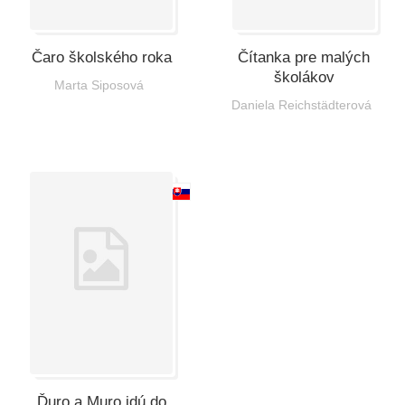
Čaro školského roka
Čítanka pre malých
školákov
Marta Siposová
Daniela Reichstädterová
Ďuro a Muro idú do