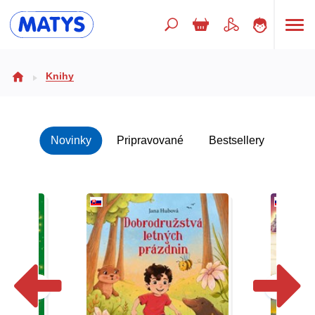
Hľadaný výraz
Knihy
Beletria pre deti
Novinky
Pripravované
Bestsellery
Doplnkový sortiment
Jazyky
Poézia
Populárno - náučné pre deti
Predškoláci
Výchova a pedagogika