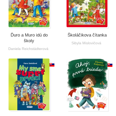
Ďuro a Muro idú do
Školáčikova čítanka
školy
Sibyla Mislovičová
Daniela Reichstädterová