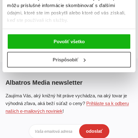
môžu príslušné informácie skombinovať s ďalšími
Celkom kníh:
1
údajmi, ktoré ste im poskytli alebo ktoré od vás získali,
keď ste používali ich služby.
1
Povoliť všetko
Prispôsobiť
Albatros Media newsletter
Zaujíma Vás, aký knižný hit práve vychádza, na aký tovar je
výhodná zľava, aká beží súťaž o ceny?
Prihláste sa k odberu
našich e-mailových noviniek
!
odoslať
Vaša emailová adresa