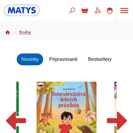
Hľadaný výraz
Knihy
Beletria pre deti
Novinky
Pripravované
Bestsellery
Doplnkový sortiment
Jazyky
Poézia
Populárno - náučné pre deti
Predškoláci
Výchova a pedagogika