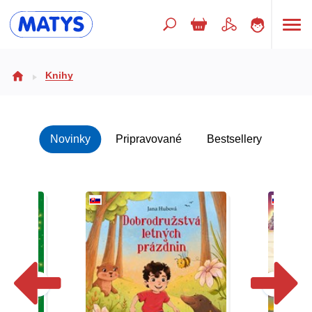
Hľadaný výraz
Knihy
Beletria pre deti
Novinky
Pripravované
Bestsellery
Doplnkový sortiment
Jazyky
Poézia
Populárno - náučné pre deti
Predškoláci
Výchova a pedagogika