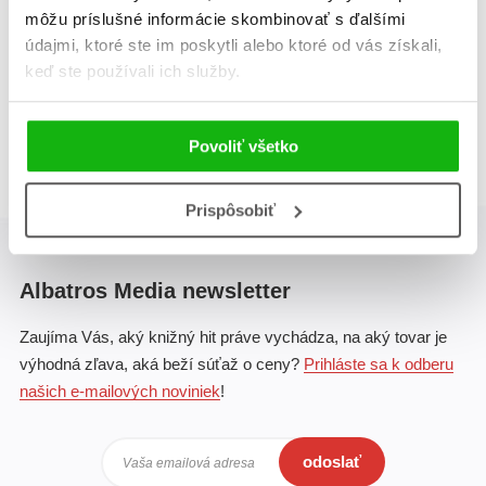
môžu príslušné informácie skombinovať s ďalšími
Celkom kníh:
1
údajmi, ktoré ste im poskytli alebo ktoré od vás získali,
keď ste používali ich služby.
1
Povoliť všetko
Prispôsobiť
Albatros Media newsletter
Zaujíma Vás, aký knižný hit práve vychádza, na aký tovar je
výhodná zľava, aká beží súťaž o ceny?
Prihláste sa k odberu
našich e-mailových noviniek
!
odoslať
Vaša emailová adresa