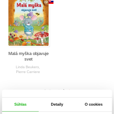
Všetky kategórie
Malá myška objavuje
svet
Linda Beukers
,
Pierre Carriere
Celkom kníh:
1
1
Súhlas
Detaily
O cookies