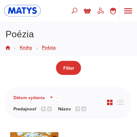
Hľadaný výraz
Poézia
Knihy
Poézia
Beletria pre deti
Doplnkový sortiment
Filter
Jazyky
Poézia
Populárno - náučné pre deti
Dátum vydania
Predškoláci
Predajnosť
Názov
Výchova a pedagogika