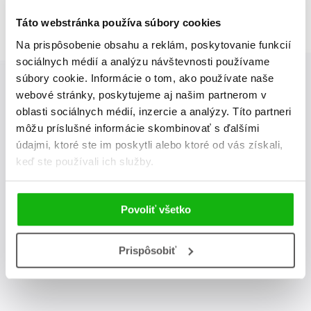
Táto webstránka používa súbory cookies
Na prispôsobenie obsahu a reklám, poskytovanie funkcií
sociálnych médií a analýzu návštevnosti používame
súbory cookie. Informácie o tom, ako používate naše
webové stránky, poskytujeme aj našim partnerom v
Albatros Media newsletter
oblasti sociálnych médií, inzercie a analýzy. Títo partneri
môžu príslušné informácie skombinovať s ďalšími
Zaujíma Vás, aký knižný hit práve vychádza, na aký tovar je
údajmi, ktoré ste im poskytli alebo ktoré od vás získali,
výhodná zľava, aká beží súťaž o ceny?
Prihláste sa k odberu
keď ste používali ich služby.
našich e-mailových noviniek
!
Povoliť všetko
odoslať
Vaša emailová adresa
Prispôsobiť