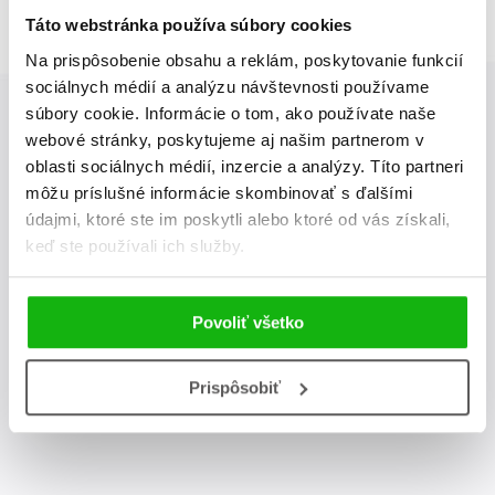
Táto webstránka používa súbory cookies
Na prispôsobenie obsahu a reklám, poskytovanie funkcií
sociálnych médií a analýzu návštevnosti používame
súbory cookie. Informácie o tom, ako používate naše
webové stránky, poskytujeme aj našim partnerom v
Albatros Media newsletter
oblasti sociálnych médií, inzercie a analýzy. Títo partneri
môžu príslušné informácie skombinovať s ďalšími
Zaujíma Vás, aký knižný hit práve vychádza, na aký tovar je
údajmi, ktoré ste im poskytli alebo ktoré od vás získali,
výhodná zľava, aká beží súťaž o ceny?
Prihláste sa k odberu
keď ste používali ich služby.
našich e-mailových noviniek
!
Povoliť všetko
odoslať
Vaša emailová adresa
Prispôsobiť