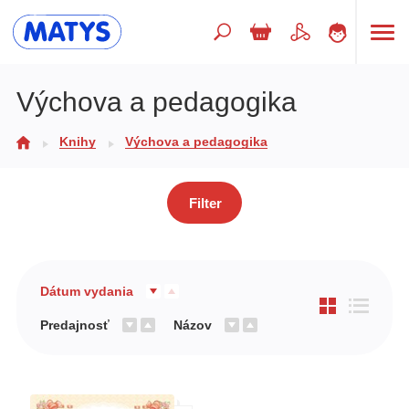
Hľadaný výraz
Výchova a pedagogika
Knihy
Výchova a pedagogika
Beletria pre deti
Doplnkový sortiment
Filter
Jazyky
Poézia
Populárno - náučné pre deti
Dátum vydania
Predškoláci
Predajnosť
Názov
Výchova a pedagogika